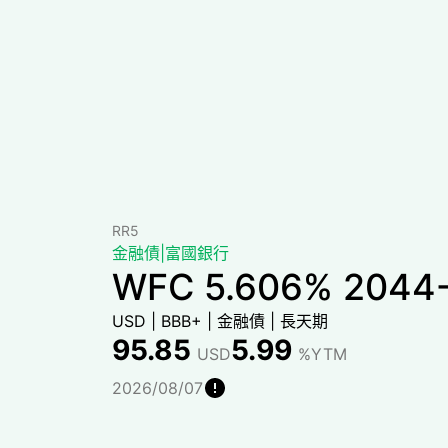
RR5
金融債
|
富國銀行
WFC 5.606% 2044-
USD
|
BBB+
|
金融債
|
長天期
95.85
5.99
USD
%YTM
2026/08/07