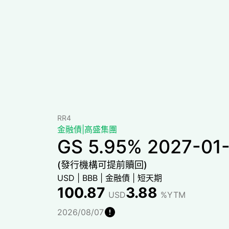
RR4
金融債
|
高盛集團
GS 5.95% 2027-01
(發行機構可提前贖回)
USD
|
BBB
|
金融債
|
短天期
100.87
3.88
USD
%YTM
2026/08/07