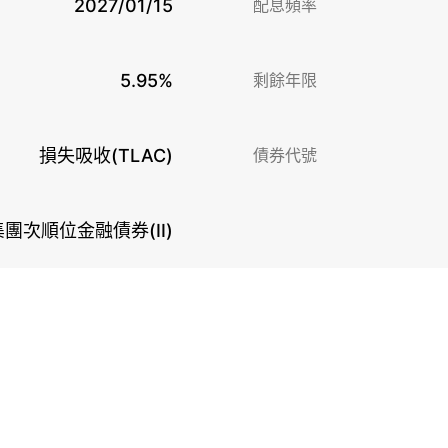
2027/01/15
配息頻率
5.95%
剩餘年限
損失吸收(TLAC)
債券代號
團次順位金融債券(II)