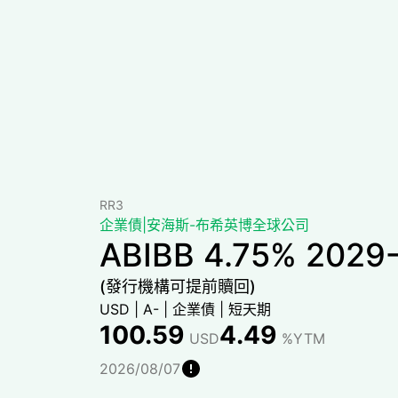
RR3
企業債
|
安海斯-布希英博全球公司
ABIBB 4.75% 2029
(發行機構可提前贖回)
USD
|
A-
|
企業債
|
短天期
100.59
4.49
USD
%YTM
2026/08/07