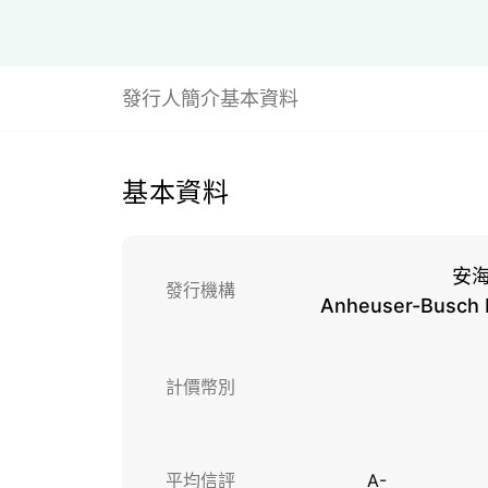
發行人簡介
基本資料
基本資料
安
發行機構
Anheuser-Busch I
計價幣別
平均信評
A-