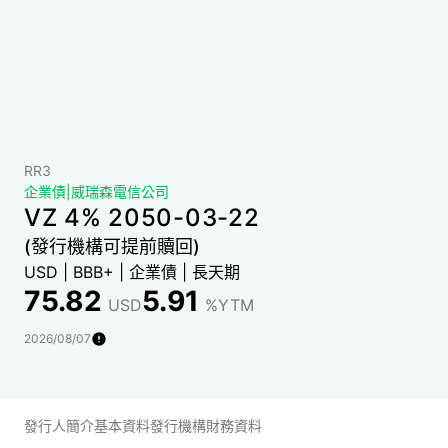
RR3
企業債
|
威瑞森電信公司
VZ 4% 2050-03-22
(發行機構可提前贖回)
USD
|
BBB+
|
企業債
|
長天期
75.82
5.91
USD
%YTM
2026/08/07
發行人簡介
基本資料
發行機構財務資料