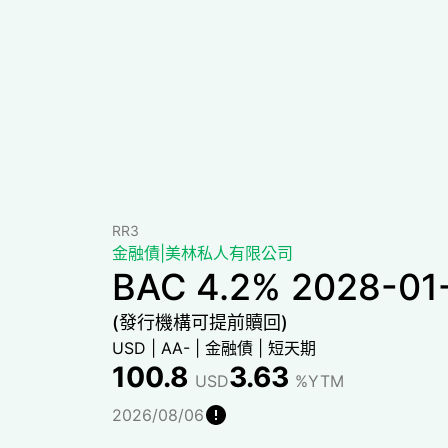
RR3
金融債
|
美林私人有限公司
BAC 4.2% 2028-01
(發行機構可提前贖回)
USD
|
AA-
|
金融債
|
短天期
100.8
3.63
USD
%YTM
2026/08/06