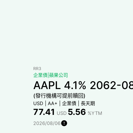
RR3
企業債
|
蘋果公司
AAPL 4.1% 2062-0
(發行機構可提前贖回)
USD
|
AA+
|
企業債
|
長天期
77.41
5.56
USD
%YTM
2026/08/06