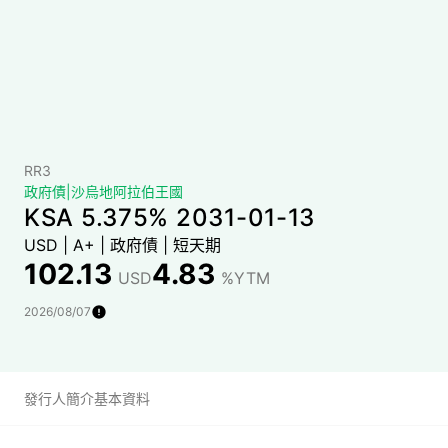
RR3
政府債
|
沙烏地阿拉伯王國
KSA 5.375% 2031-01-13
USD
|
A+
|
政府債
|
短天期
102.13
4.83
USD
%YTM
2026/08/07
發行人簡介
基本資料