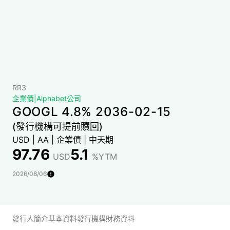
RR3
企業債
|
Alphabet公司
GOOGL 4.8% 2036-02-15
(發行機構可提前贖回)
USD
|
AA
|
企業債
|
中天期
97.76
5.1
USD
%YTM
2026/08/06
發行人簡介
基本資料
發行機構財務資料