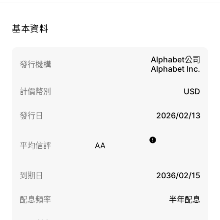
基本資料
Alphabet公司
發行機構
Alphabet Inc.
計價幣別
USD
發行日
2026/02/13
平均信評
AA
到期日
2036/02/15
配息頻率
半年配息