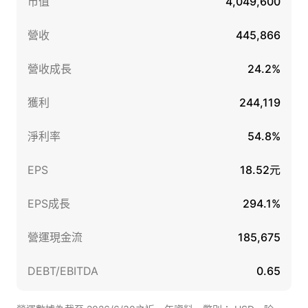
市值
4,049,600
營收
445,866
營收成長
24.2%
獲利
244,119
淨利率
54.8%
EPS
18.52元
EPS成長
294.1%
營運現金流
185,675
DEBT/EBITDA
0.65