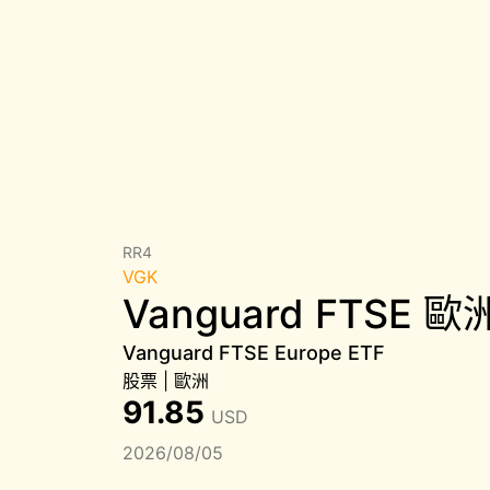
RR4
VGK
Vanguard FTSE 歐
Vanguard FTSE Europe ETF
股票
|
歐洲
91.85
USD
2026/08/05