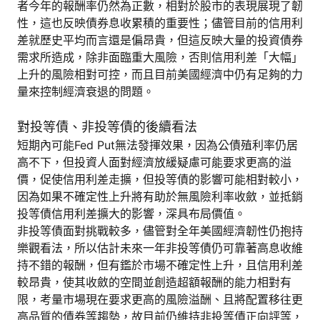
者今年的報酬率仍然為正數，相對於股市的表現展現了韌
性，這也反映債券息收累積的重要性；儘管目前的信用利
差就歷史平均而言還是偏昂貴，但這反映大量的投資債券
需求所造成，除非面臨重大風險，否則信用利差「大幅」
上升的風險相對可控，而且目前美國經濟中仍有足夠的力
量來控制經濟衰退的問題。
對投等債、非投等債的後續看法
短期內可能Fed Put無法發揮效果，因為公債殖利率仍居
高不下，但投資人面對經濟放緩疑慮可能要求更高的溢
價，促使信用利差走擴，但投等債的影響可能相對較小，
因為如果不確定性上升將有助於無風險利率收斂，並抵銷
投等債信用利差擴大的影響，深具布局價值。
非投等債面對挑戰較多，儘管對全年美國經濟韌性仍抱持
樂觀看法，所以估計未來一年非投等債仍可靠著高息收維
持不錯的報酬，但有鑑於市場不確定性上升，且信用利差
較昂貴，使其收斂的空間並創造超額報酬的能力相對有
限，考量市場現在要求更高的風險溢酬、且將配置移往更
高品質的債券等趨勢，故目前仍維持非投等債正向評等，