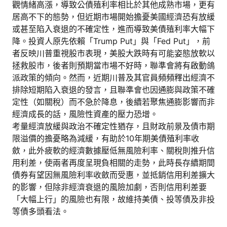
觀情緒高漲，導致公債殖利率相比於其他成熟市場，更有
居高不下的態勢，但近期市場開始擔憂美國經濟恐有放緩
或甚至陷入衰退的不確定性，進而導致美債殖利率大幅下
降。投資人原先依賴「Trump Put」與「Fed Put」，前
者反映川普重視股市表現，美股大跌時有可能姿態放軟以
拯救股市，後者則預期當市場不好時，聯準會將有啟動鴿
派政策的傾向。然而，近期川普及其官員頻頻釋出經濟不
排除短期陷入衰退的發言，且聯準會也因通膨與政策不確
定性（如關稅）而不急於降息，後續若聚焦通膨影響而非
經濟成長的話，風險性資產的壓力恐增。
考量經濟放緩與政治不確定性猶存，且財政前景及債市期
限溢價的擔憂略為減緩，有助於10年期美債殖利率收
斂，此外疲軟的經濟數據壓低無風險利率、關稅則推升信
用利差，使兩者再度呈現負相關的走勢，此時長存續期間
債券有望因無風險利率收斂而受惠，並抵銷信用利差擴大
的影響，但除非經濟衰退的風險加劇，否則信用利差要
「大幅上行」的風險也有限，故維持美債、投等債及非投
等債多頭看法。