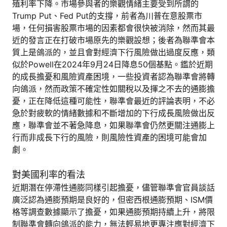
殖利率下降。市場參與者的樂觀情緒主要受到所謂的
Trump Put、Fed Put的支撐，前者為川普在意股票市
場，任何損害股票市場的因素都會很快被消除，然而其最
近的發言正在打破市場原先的樂觀設想；後者為聯準會本
質上是鴿派的，並且會對經濟下行風險做出過度反應，類
似於Powell在2024年9月24日降息50個基點。鑑於近期
的成長擔憂和風險資產困境，一些投資者認為聯準會將轉
向鴿派，然而政策不確定性如關稅以及揮之不去的通膨擔
憂，正在降低這種可能性，聯準會最近的評論表明，不必
急於對疲軟的情緒數據和不斷增加的下行成長風險做出反
應，聯準會並不著急降息，如果聯準會仍然更關注通膨上
行而非成長下行的風險，則風險性資產的困境可能會加
劇。
對美國利率的看法
近期潛在停滯性通膨同樣引起擔憂，儘管聯準會官員談話
廣泛認為通膨預期是良好的，但密西根通膨預期、ISM價
格等調查數據顯示了擔憂，如果通膨預期持續上升，將限
制聯準會轉向鴿派的能力，無法輕易地更專注應對經濟下