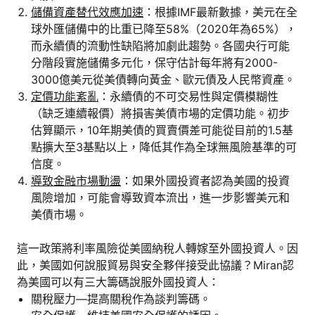
儲備資產替代效應加速
：根據IMF最新數據，美元在全
球外匯儲備中的比重已降至58%（2020年為65%），
而永續債的流動性缺陷將加劇此趨勢。各國央行可能
分階段實施儲備多元化，保守估計每年將有2000-
3000億美元從美債轉向黃金、歐元債及人民幣資產。
定價功能紊亂
：永續債的不可交易性與定價模糊性
（缺乏連續報價）將損害美債市場的定價功能。初步
估算顯示，10年期美債的買賣價差可能從目前的1.5基
點擴大至3基點以上，降低其作為全球無風險基準的可
信度。
導致金融市場動盪
：如果外國投資者認為美國的投資
風險增加，可能會導致資本流出，進一步影響美元和
美債市場。
這一政策將利率風險從美國納稅人轉嫁至外國投資人。因
此，美國如何說服貿易與安全夥伴接受此協議？Miran認
為美國可以有三大籌碼說服外國投資人：
關稅壓力—提高關稅作為談判籌碼。