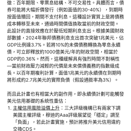
徵：百年期限、零票息結構、不可交易性。具體而言，債
券可能將大幅折價發行（例如面值的30-40%），到期時
按面值贖回，期間不支付利息。這種設計實質上是將債務
成本轉移至未來，通過時間價值換取當前的財政空間。
此設計的直接效應在於壓低短期利息支出。根據美國財政
部數據，2024年聯邦債務利息支出首次突破1兆美元，佔
GDP比例達3.7%。若將10%的未償債務轉換為零息永續
債，可立即釋放約1000億美元/年的財政空間，相當於
GDP的0.36%。然而，這種緩解具有強烈時間不對稱性
—當前財政壓力減輕的代價是未來償債義務的指數級成
長。以百年期複利計算，面值1兆美元的永續債在到期時
將形成約2.7兆美元的實際負債（假設通膨率為3%）。
而且此計畫也有相當大的副作用，即永續債計劃可能觸發
美元信用基礎的系統性重估：
主權信用風險溢價上升
：三大評級機構已有兩家下調
美國主權評級，穆迪的Aaa評級展望從「穩定」調至
「負面」，若此計畫實施，預計將推升美元信用違約
交換CDS。