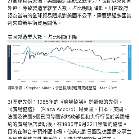
2)
全球貿易失衡
：美國製造業缺乏競爭力，長期以來傾向
外包，導致製造業就業人數、占比明顯 降低。川普政府
認為當前的全球貿易體系對美國不公平，需要通過多國談
判來重新平衡貿易關係。
美國製造業人數、占比明顯下降
資料來源：Stephen Miran；永豐投顧總經研究處整理，Mar. 2025
3)
歷史先例
：1985年的《廣場協議》是類似的先例。
《廣場協議》（Plaza Accord）是美國、日本、英國、
法國及德國5個已開發國家財政部長和央行行長於美國紐
約的廣場飯店會晤後，在1985年9月22日簽署的協議。
目的在聯合干預外匯市場，使美元對日圓及德國馬克等主
要貨幣有秩序性地貶值，以減少美國的貿易逆差。