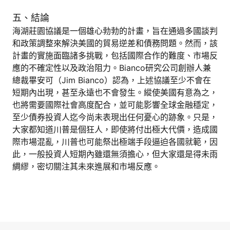
五、結論
海湖莊園協議是一個雄心勃勃的計畫，旨在通過多國談判
和政策調整來解決美國的貿易逆差和債務問題。然而，該
計畫的實施面臨諸多挑戰，包括國際合作的難度、市場反
應的不確定性以及政治阻力。Bianco研究公司創辦人兼
總裁畢安可（Jim Bianco）認為，上述協議至少不會在
短期內出現，甚至永遠也不會發生。縱使美國有意為之，
也將需要國際社會高度配合，並可能影響全球金融穩定，
至少債券投資人迄今尚未表現出任何憂心的跡象。只是，
大家都知道川普是個狂人，即使將付出極大代價，造成國
際市場混亂，川普也可能祭出極端手段逼迫各國就範，因
此，一般投資人短期內雖還無須擔心，但大家還是得未雨
綢繆，密切關注其未來進展和市場反應。