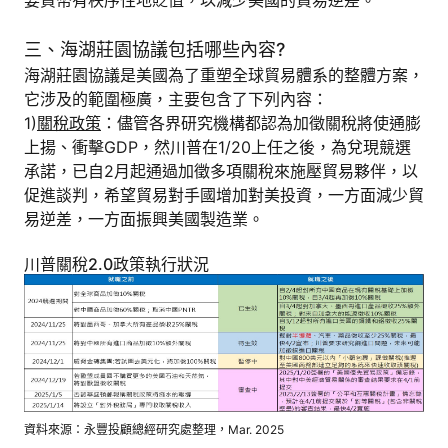
三、海湖莊園協議包括哪些內容?
海湖莊園協議是美國為了重塑全球貿易體系的整體方案，
它涉及的範圍極廣，主要包含了下列內容：
1)
關稅政策
：儘管各界研究機構都認為加徵關稅將使通膨
上揚、衝擊GDP，然川普在1/20上任之後，為兌現競選
承諾，已自2月起通過加徵多項關稅來施壓貿易夥伴，以
促進談判，希望貿易對手國增加對美投資，一方面減少貿
易逆差，一方面振興美國製造業。
川普關稅2.0政策執行狀況
資料來源：永豐投顧總經研究處整理，Mar. 2025