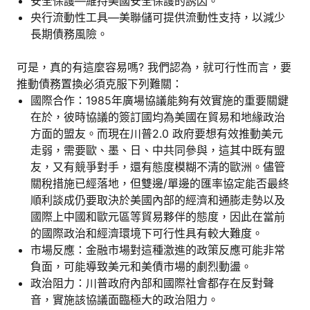
安全保護—維持美國安全保護的誘因。
央行流動性工具—美聯儲可提供流動性支持，以減少
長期債務風險。
可是，真的有這麼容易嗎? 我們認為，就可行性而言，要
推動債務置換必須克服下列難關：
國際合作：1985年廣場協議能夠有效實施的重要關鍵
在於，彼時協議的簽訂國均為美國在貿易和地緣政治
方面的盟友。而現在川普2.0 政府要想有效推動美元
走弱，需要歐、墨、日、中共同參與，這其中既有盟
友，又有競爭對手，還有態度模糊不清的歐洲。儘管
關稅措施已經落地，但雙邊/單邊的匯率協定能否最終
順利談成仍要取決於美國內部的經濟和通膨走勢以及
國際上中國和歐元區等貿易夥伴的態度，因此在當前
的國際政治和經濟環境下可行性具有較大難度。
市場反應：金融市場對這種激進的政策反應可能非常
負面，可能導致美元和美債市場的劇烈動盪。
政治阻力：川普政府內部和國際社會都存在反對聲
音，實施該協議面臨極大的政治阻力。