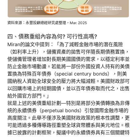
資料來源：永豐投顧總經研究處整理，Mar. 2025
四、債務重組內容為何? 可行性高嗎?
Miran的論文中提到：「為了減輕金融市場的潛在風險
（如利率上升），儲備資產的拋售可伴隨長期債務置換，
使儲備管理者增加對長期美國國債的需求，以穩定利率並
防止金融市場動盪。若能將一部份外國投資人持有的美債
置換為特殊百年債券（special century bonds），則美
國納稅人資助全球安全的壓力將大幅減輕。美國財政部可
以回購市場上的短期國債，並以百年債券取而代之，出售
給外國官方部門。」
就是上述的美債重組計劃—特別是將部分美債轉換為非傳
統的永續債券（perpetual bonds）引發國際金融市場的
高度關注。此舉不僅涉及美國財政政策的根本性調整，更
可能透過多種傳導路徑重塑全球貨幣體系與美元地位。根
據已披露的計劃框架，擬議中的永續債券具有三個關鍵特