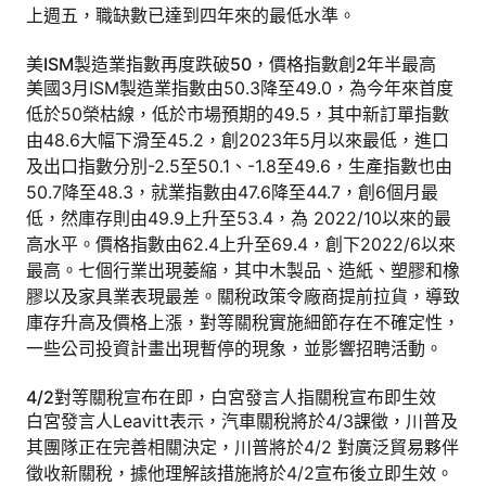
上週五，職缺數已達到四年來的最低水準。
美ISM製造業指數再度跌破50，價格指數創2年半最高
美國3月ISM製造業指數由50.3降至49.0，為今年來首度
低於50榮枯線，低於市場預期的49.5，其中新訂單指數
由48.6大幅下滑至45.2，創2023年5月以來最低，進口
及出口指數分別-2.5至50.1、-1.8至49.6，生產指數也由
50.7降至48.3，就業指數由47.6降至44.7，創6個月最
低，然庫存則由49.9上升至53.4，為 2022/10以來的最
高水平。價格指數由62.4上升至69.4，創下2022/6以來
最高。七個行業出現萎縮，其中木製品、造紙、塑膠和橡
膠以及家具業表現最差。關稅政策令廠商提前拉貨，導致
庫存升高及價格上漲，對等關稅實施細節存在不確定性，
一些公司投資計畫出現暫停的現象，並影響招聘活動。
4/2對等關稅宣布在即，白宮發言人指關稅宣布即生效
白宮發言人Leavitt表示，汽車關稅將於4/3課徵，川普及
其團隊正在完善相關決定，川普將於4/2 對廣泛貿易夥伴
徵收新關稅，據他理解該措施將於4/2宣布後立即生效。