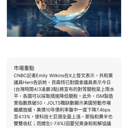
市場重點
CNBC記者Emily Wilkins在X上發文表示，共和黨
議員Hern告訴她，貝森特已對國會議員表示今日
(台灣時間4/3凌晨3點)將宣布的對等關稅是上限水
平，各國可以採取措施降低關稅。此外，ISM製造
業指數跌破50，JOLTS職缺數顯示美國勞動市場
繼續放緩，美債10年債利率盤中一度下降7.4bps
至4.13%，使科技七巨頭全面上漲，那指和費半也
雙雙收紅；而嬌生(-7.6%)因嬰兒爽身粉和解協議