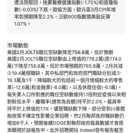
遭法院駁回，拖累醫療健護指數(-1.75%)和道瓊指
數(-0.03%)下跌。歐股方面，歐元區3月CPI年增
率如預期降至2.2%，泛歐600指數隨美股反彈
1.07%。
市場動態
美國2月JOLTS職位空缺數降至756.8萬，低於預期
美國2月JOLTS職位空缺數由上修值的776.2萬(原774.0
萬)下降至756.8萬，低於市場預期的765.8萬，2月共減
少19.4萬個職缺，其中私部門和政府部門職缺分別減少
19.3萬及1千，降幅較大的包括前一個月增幅較大的零售
業(-12.6萬)和金融業(-8.0萬)，以及休閒住宿(-6.1萬)。
每失業人口所對應的職位空缺數維持1.1倍附近疫情以來相
對較低水平，離職率(通常為自願)持平於2.0%，裁員率
持平於上修值的1.1%。儘管職缺數下降，部分受到川普關
稅政策不確定性影響企業招聘，然2月聯邦政府職缺數仍
增加6千人，預期後續DOGE對聯邦政府裁員數據才會逐
漸顯現於該報告中。此外招聘網站 Indeed發布報告截至