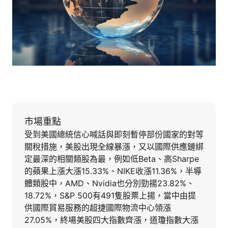
市場重點
受到美國總統信心喊話與即刻暫停部份國家的對等
關稅措施，美股出現全線暴漲，又以國際供應鏈綁
定最深的相關類股為最，例如低Beta、高Sharpe
的蘋果上漲大漲15.33%、NIKE收漲11.36%，半導
體類股中，AMD、Nvidia也分別勁揚23.82%、
18.72%，S&P 500有491隻股票上揚，當中由提
供國際貿易服務的超捷國際物流中心領漲
27.05%，終場美股四大指數齊漲，道瓊指數大漲