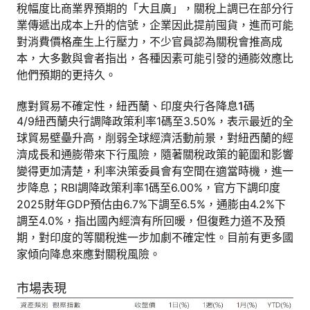
稅幅度比商業界預期的「大且廣」，關稅上調已在部分行
業傳遞出成本上升的信號，企業因此提前囤貨，進而可能
對消費價格產生上行壓力，不少官員認為關稅會推高成
本，大多數與會者指出，各種因素可能引發的通膨效應比
他們預期的更持久。
應對貿易不確定性，紐西蘭、印度央行各降息1碼
4/9紐西蘭央行調降政策利率1碼至3.50%，表示最近的全
球貿易壁壘升高，削弱全球經濟活動前景，對紐西蘭的經
濟成長和通膨帶來下行風險，隨著關稅政策的範圍和影響
變得更加清楚，利率決策委員會有空間在適當時機，進一
步降息；RBI調降政策利率1碼至6.00%，官方下調印度
2025財年GDP預估由6.7%下調至6.5%，通膨由4.2%下
調至4.0%，指出國內經濟有所回暖，但復甦力道不及預
期，對印度的等關稅進一步加劇不確定性。目前有更多國
家傾向降息來應對關稅風險。
市場表現