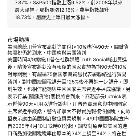
7.87%，S&P500指數上漲9.52%，創2008年以來
最大漲幅，那指暴漲12.16%，費半指數飆升
18.73%，創歷史上單日最大漲幅。
市場動態
美國總統川普宣布高對等關稅(>10%)暫停90天，關鍵貨
物關稅仍將到來，中國應與美國談判
美國時間4/9總統川普在社群媒體Truth Social喊出買進
後，隨後宣布將對沒有報復的國家實施為期90天的10%
對等關稅，有超過75個國家與貿易代表署聯絡進行貿易
談判，對中國總關稅調升至125%後不再進一步調升，即
刻生效，也相信能夠與中國國家主席習近平達成協議，另
表示行業(關鍵貨物)關稅將會到來。商務部長Lutnick表
示暫停90天可用以進行談判，川普確實願意與中國國家
主席習近平談話，警告加拿大不得實施報復性關稅，向歐
盟表示應由美國制訂數位貿易規則。4/9中國國務院宣佈
自2025年4月10日12時01分起，調整對原產於美國的進
口商品加徵關稅稅率由原本的34%上調至84%，將在世