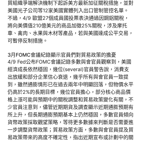
貿組織爭端解決機制下起訴美方最新加征關稅措施，並對
美國光子公司等12家美國實體列入出口管制管控名單。
不過，4/9 歐盟27個成員國投票表決通過因鋼鋁關稅，
將向美價值210億美元的商品加徵25%關稅，涉及摩托
車、禽肉、水果與木材等產品，若與美國達成公平交易，
可暫停反制措施。
3月FOMC會議紀錄顯示官員們對貿易政策的擔憂
4/9 Fed公布FOMC會議記錄多數與會官員觀察到，美國
經濟成長依然穩固，幾位(several)官員警告說，消費支
出放緩和部分企業信心衰退，幾乎所有與會官員一致提
到，雖然通膨情形已在過去兩年中明顯回落，但物價水平
仍高於2%的長期目標，幾位官員擔心，部分核心商品價
格上漲可能與預期中的關稅調整和貿易政策變化有關，不
少官員注意到，儘管近期期貨及調查顯示近期通膨預期有
所上升，但長期通膨預期基本上仍然穩固，多數官員傾向
貨幣政策採取觀望策略，等待更多數據來判斷是否需要進
一步調整貨幣政策；貿易政策方面，多數與會官員提及貿
易政策帶來的高度不確定性，指出近期宣布或計劃中的關