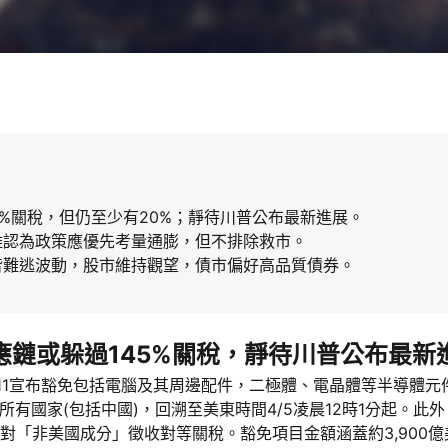
5%關稅，但仍至少有20%；靜待川普公布最新進展。
雖認為政策應優先考量通膨，但不排除救市。
皆難逃波動，股市維持觀望，債市偏好高品質債券。
供應鏈或躲過145%關稅，靜待川普公布最新
4/11宣布豁免包括電腦及其周邊配件，二極體、電晶體等半導體
有國家(包括中國)，回溯至美東時間4/5凌晨12時1分起。此
對「非美國成分」徵收對等關稅。豁免項目金額涵蓋約3,900億美