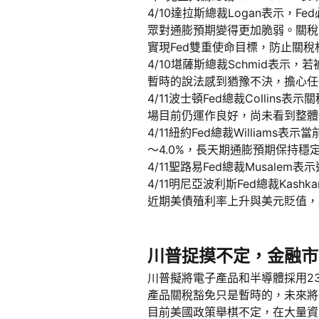
4/10達拉斯總裁Logan表示
眾對通膨預期變得更加脆弱。關稅
實現Fed雙重使命目標，防止關
4/10堪薩斯總裁Schmid表
暫時的說法感到猶豫不決，擔心任
4/11波士頓Fed總裁Colli
場目前仍運作良好，尚未看到整體
4/11紐約Fed總裁Willia
～4.0%，長天期通膨預期保持穩
4/11聖路易Fed總裁Musa
4/11明尼亞波利斯Fed總裁Ka
近期美債殖利率上升與美元貶值，
川普捉摸不定，金融市
川普擬將電子產品和半導體採用2
產品關稅豁免只是暫時的，未來將
目前美國政策舉棋不定，在大量資