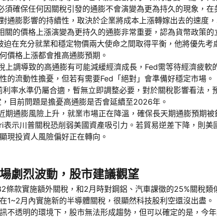
，Fed必須確保任何因關稅引發的通膨不會演變為更為持久的現象，
對通膨影響的持續性，取決於企業將成本上漲轉嫁出去的速度，
稅相關的價格上漲演變為更持久的通膨非常重要，認為貨幣政策的
示，若被迫在充分就業和穩定物價兩大使命之間取得平衡，他將優先
何價格上漲都會推高通膨預期。
ns表示關稅上調導致的高通膨有可能減緩經濟成長，Fed需等待經濟
性的流動性擔憂，但若有需要Fed「絕對」會準備好穩定市場。
ms表示當前利率水準仍屬合適，暫無立即調整必要，對於關稅影響看法，預
定，目前問題是擔憂高通膨是否會延續至2026年。
lem表示近期通膨風險上升，就業市場正在降溫，確保長天期通膨預期
shkari表示川普關稅恐削弱美國資產吸引力。若貿易逆差下降，
顯現投資人風險偏好正在轉向。
場劇烈波動，股市建議觀望
32條款實施額外關稅，和2月時對鋼鋁、汽車課徵的25%關稅
在1~2月內實施新的半導體關稅，很顯然科技股利空還沒出盡。
訊不透明的環境下，股市無法形成趨勢，但可以確定的是，今年