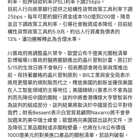
利率、抵押貸款利率(PSL)利率下調25bps。
目前人行向商業銀行提供之結構性貨幣政策工具利率下調
25bps，每年可節約銀行資金成本150億到200億，降息
並且下調政策工具利率，引導社會融資成本降低，目前結
構性貨幣政策工具約5.9兆，約佔人行資產負債表的
13%，潘功勝解釋此為合理水準。
川普政府將調整晶片禁令、歐盟公布千億美元關稅清單
彭博報導川普政府擬將撤銷推出的晶片管制計畫，原訂於
5/15的生效日將不會執行，但商務部會將在新政策推出
前，保持著嚴格的晶片管制原則。BIS工業與安全局表示
將用更簡單的規則取而代之，釋放美國的創新並確保美國
在人工智能領域的主導地位；美國總統川普表示不會為談
判而先降低中國的關稅，談判中將香港傳媒大亨黎智英作
為談判的組成部分，談判結果將取決於中國是否公平對待
我們；財長Bessent表示白宮貿易顧問Navarro將不會參
加週末的美中瑞士峰會；歐盟將向美國提出談判文件，涉
及降低工業品關稅或非關稅壁壘，也將在5/8公布價值
1000億美元的對美進口產品的關稅清單，若談判破裂，