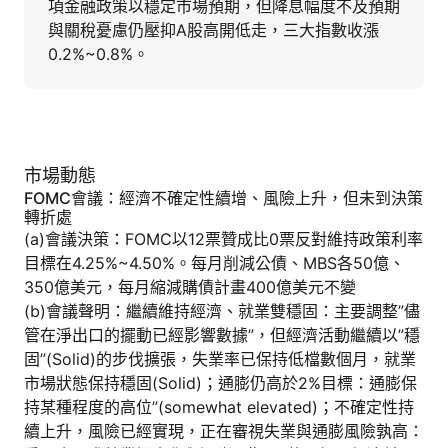
項金融政策以穩定市場預期，但降息幅度不及預期
與關稅憂慮仍壓抑A股高開低走，三大指數收漲
0.2%~0.8%。
市場動態
FOMC會議：經濟不確定性續增、風險上升，但未到決策
轉折處
(a)會議決策：FOMC以12票贊成比0票反對維持政策利率
目標在4.25%~4.50%。每月削減公債、MBS各50億、
350億美元，每月縮減購債計畫400億美元不變
(b)會議聲明：繼續維持經濟、就業雙穩固：主要調整”儘
管在淨出口的擺動已經影響數據”，但經濟活動繼續以”穩
固”(Solid)的步伐擴張，失業率已保持低檔數個月，就業
市場狀態保持穩固(Solid)；通膨仍高於2%目標：通膨保
持某種程度的高位”(somewhat elevated)；不確定性持
續上升，風險已經實現，正在審視失業與通膨風險孰高：