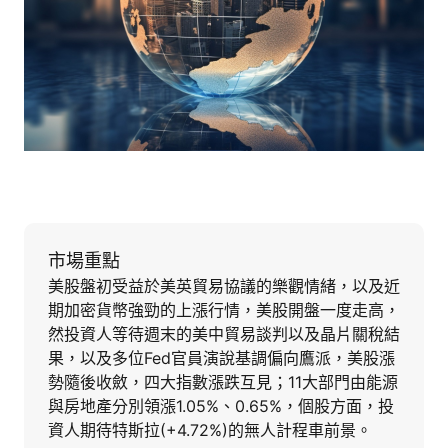
市場重點
美股盤初受益於美英貿易協議的樂觀情緒，以及近
期加密貨幣強勁的上漲行情，美股開盤一度走高，
然投資人等待週末的美中貿易談判以及晶片關稅結
果，以及多位Fed官員演說基調偏向鷹派，美股漲
勢隨後收斂，四大指數漲跌互見；11大部門由能源
與房地產分別領漲1.05%、0.65%，個股方面，投
資人期待特斯拉(+4.72%)的無人計程車前景。