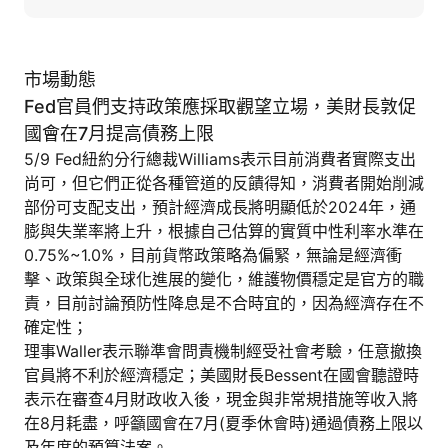
市場動態
Fed官員們支持政策應採取觀望立場，美財長敦促
國會在7月提高債務上限
5/9 Fed紐約分行總裁Williams表示目前消費者實際支出
尚可，但它們正從各種管道的反饋得知，消費者開始削減
部份可支配支出，預計經濟成長將明顯低於2024年，通
膨與失業率將上升，根據自己估算的實質中性利率水準在
0.75%~1.0%，目前貨幣政策略為偏緊，無論是經濟衝
擊、政策與全球化進展的變化，維護物價穩定是官方的職
責，目前討論預防性降息是不合時宜的，因為經濟存在不
確定性；
理事Waller表示聯準會問責機制經受社會考驗，任意撤換
官員將不利於經濟穩定；美國財長Bessent在國會聽證時
表示在審查4月財政收入後，現金與非常規措施等收入將
在8月耗盡，呼籲國會在7月(夏季休會時)通過債務上限以
及年度的預算法案。