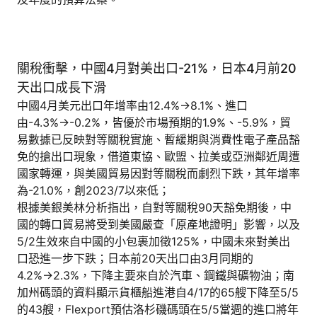
關稅衝擊，中國4月對美出口-21%，日本4月前20
天出口成長下滑
中國4月美元出口年增率由12.4%→8.1%、進口
由-4.3%→-0.2%，皆優於市場預期的1.9%、-5.9%，貿
易數據已反映對等關稅實施、暫緩期與消費性電子產品豁
免的搶出口現象，借道東協、歐盟、拉美或亞洲鄰近周遭
國家轉運，與美國貿易因對等關稅而劇烈下跌，其年增率
為-21.0%，創2023/7以來低；
根據美銀美林分析指出，自對等關稅90天豁免期後，中
國的轉口貿易將受到美國嚴查「原產地證明」影響，以及
5/2生效來自中國的小包裹加徵125%，中國未來對美出
口恐進一步下跌；日本前20天出口由3月同期的
4.2%→2.3%，下降主要來自於汽車、鋼鐵與礦物油；南
加州碼頭的資料顯示貨櫃船進港自4/17的65艘下降至5/5
的43艘，Flexport預估洛杉磯碼頭在5/5當週的進口將年