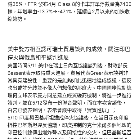
減35%，FTR 發布4月 Class 8的卡車訂單淨數量為7400
輛，年增率由-13.7%→-47.1%，延續自2月以來的加快收
縮趨勢。
美中雙方相互認可瑞士貿易談判的成效，關注印巴
停火與俄烏和平談判進展
美國時間5/11 美中在瑞士日內瓦協議談判後，財政部長
Bessent表示取得重大進展，貿易代表Greer表示談判非
常具有建設性，重要的是能夠如此迅速地達成協議，這反
映出或許分歧並不像人們想像的那麼大。中國國務院副總
理何立峰表示雙方同意建立經貿磋商機制，將進一步進行
談判，並在5/12發布一份聯合聲明，而在本次會談後，
白宮已發表聲明，表示會談中取得「實質進展」；
5/10 印度與巴基斯坦達成停火協議後，在當日深夜印度
指控巴基斯坦違反協議，印度控制的克什米爾多個地區的
印巴控制線傳出爆炸聲以及間接性的交火，但巴基斯坦否