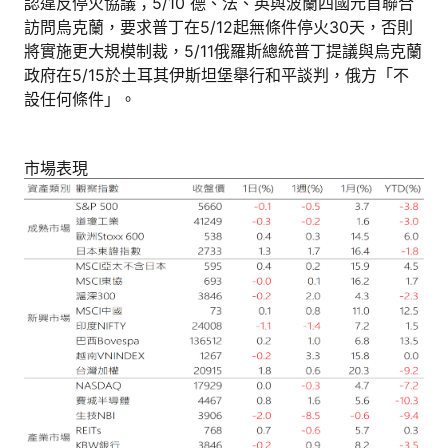
認違反停火協議；5/10 德、法、英與波蘭四國元首聯合
訪問烏克蘭，要求普丁在5/12起無條件停火30天，否則
將實施更大規模制裁，5/11俄羅斯總統普丁提議與烏克蘭
政府在5/15於土耳其伊斯坦堡舉行和平談判，俄方「不
設任何條件」。
市場表現