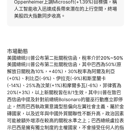
Oppenheimer上調Microsoft(+1.39%)目標價，稱
人工智能收入迅速成長帶來潛在的上行空間，終場
美股四大指數同步收高。
市場動態
美國總統川普公布第二批關稅信函，稅率介於20%~50%
美國總統川普公布第二批關稅信函，其中巴西為50%(原
解放日關稅為10%，+40%)，30%稅率為阿爾及利亞
(+0%)、利比亞(-9%)、伊拉克(-9%)和斯里蘭卡
(-14%)、25%為汶萊(+1%)和摩爾多瓦(-6%)，菲律賓為
20%(+3%)，以上新關稅皆在8/1生效，其中川普在致巴
西信函中提及針對前總統Bolsonaro的獵巫行動應立即停
止，然而巴西執政黨意識型態偏向左翼社會主義、屬於金
磚國家，以及近年與中國外貿關聯性不斷升高，政治因素
可能被額外增添在較高的關稅水準之上；巴西總統盧拉表
示巴西是擁有獨立制度的主權國家，不會接受任何人的指