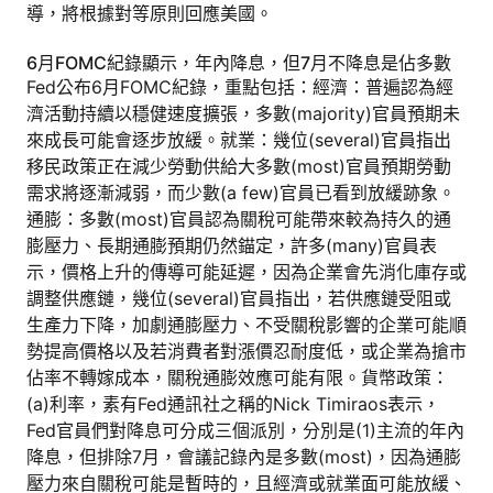
導，將根據對等原則回應美國。
6月FOMC紀錄顯示，年內降息，但7月不降息是佔多數
Fed公布6月FOMC紀錄，重點包括：經濟：普遍認為經
濟活動持續以穩健速度擴張，多數(majority)官員預期未
來成長可能會逐步放緩。就業：幾位(several)官員指出
移民政策正在減少勞動供給大多數(most)官員預期勞動
需求將逐漸減弱，而少數(a few)官員已看到放緩跡象。
通膨：多數(most)官員認為關稅可能帶來較為持久的通
膨壓力、長期通膨預期仍然錨定，許多(many)官員表
示，價格上升的傳導可能延遲，因為企業會先消化庫存或
調整供應鏈，幾位(several)官員指出，若供應鏈受阻或
生產力下降，加劇通膨壓力、不受關稅影響的企業可能順
勢提高價格以及若消費者對漲價忍耐度低，或企業為搶市
佔率不轉嫁成本，關稅通膨效應可能有限。貨幣政策：
(a)利率，素有Fed通訊社之稱的Nick Timiraos表示，
Fed官員們對降息可分成三個派別，分別是(1)主流的年內
降息，但排除7月，會議記錄內是多數(most)，因為通膨
壓力來自關稅可能是暫時的，且經濟或就業面可能放緩、