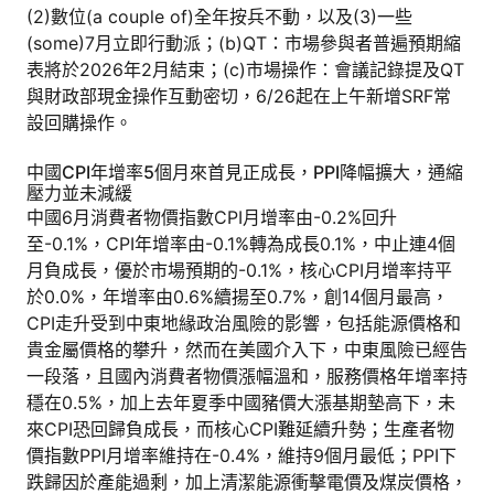
(2)數位(a couple of)全年按兵不動，以及(3)一些
(some)7月立即行動派；(b)QT：市場參與者普遍預期縮
表將於2026年2月結束；(c)市場操作：會議記錄提及QT
與財政部現金操作互動密切，6/26起在上午新增SRF常
設回購操作。
中國CPI年增率5個月來首見正成長，PPI降幅擴大，通縮
壓力並未減緩
中國6月消費者物價指數CPI月增率由-0.2%回升
至-0.1%，CPI年增率由-0.1%轉為成長0.1%，中止連4個
月負成長，優於市場預期的-0.1%，核心CPI月增率持平
於0.0%，年增率由0.6%續揚至0.7%，創14個月最高，
CPI走升受到中東地緣政治風險的影響，包括能源價格和
貴金屬價格的攀升，然而在美國介入下，中東風險已經告
一段落，且國內消費者物價漲幅溫和，服務價格年增率持
穩在0.5%，加上去年夏季中國豬價大漲基期墊高下，未
來CPI恐回歸負成長，而核心CPI難延續升勢；生產者物
價指數PPI月增率維持在-0.4%，維持9個月最低；PPI下
跌歸因於產能過剩，加上清潔能源衝擊電價及煤炭價格，