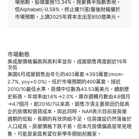
場預期，股價重挫13.34%，拖累費半指數表現，
但Alphabet(-0.58%，終止連11漲)盤後財報優於
市場預期，上調2025年資本支出至850億美元。
市場動態
美成屋價格偏高與高利率並存，成屋銷售再度創近15年
次低
美國6月成屋銷售由年化的403萬套→393萬套(mom-
2.7%, yoy+0.0%)，低於市場預期的400萬套，接近
2010/10最低水準，房價中位數為43.53萬美元，續創歷
史新高，年增率由1.6%→2.0%，庫存週轉月數由4.6個月
→4.7個月，創2016/7以來高，銷售冷清主要原因仍是高
企的房價和借貸成本，與此同時，NAR表示目前是房屋
週期的低點，長期的有效供給不足，住房建設仍然落後於
人口成長，房屋價格下跌不易，但本月房價偏高是常見現
象，可能是家庭希望在新學年開始前搬家。