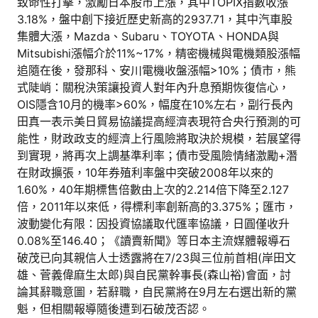
致命性打擊，激勵日本股市上漲，其中TOPIX指數收漲
3.18%，盤中創下接近歷史新高的2937.71，其中汽車股
集體大漲，Mazda、Subaru、TOYOTA、HONDA與
Mitsubishi漲幅介於11%~17%，精密機械與電機類股漲幅
追隨在後，發那科、安川電機收盤漲幅>10%；債市，熊
式陡峭：關稅決策讓投資人對年內升息預期恢復信心，
OIS隱含10月的機率>60%，幅度在10%左右，副行長內
田真一表示美日貿易協議提高經濟表現符合央行預測的可
能性，財政政支的經濟上行風險將取決於規模，若展望得
到實現，將再次上調基準利率；債市受風險情緒激勵+潛
在財政擴張，10年券殖利率盤中突破2008年以來的
1.60%，40年期標售倍數由上次的2.214倍下降至2.127
倍，2011年以來低，得標利率創新高的3.375%；匯市，
波動變化有限：因投資協議取代匯率協議，日圓僅收升
0.08%至146.40；《讀賣新聞》等日本主流媒體報導石
破茂已向其親信人士透露將在7/23與三位前首相(岸田文
雄、菅義偉麻生太郎)與自民黨幹事長(森山裕)會面，討
論其辭職意圖，若辭職，自民黨將在9月左右選出新的黨
魁，但相關報導隨後遭到石破茂否認。