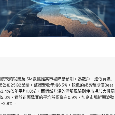
疲軟的就業及ISM數據推高市場降息預期，為散戶「逢低買進
企業公布25Q2業績，整體營收年增6.5%，較低的成長預期使Beat 
3.4%(5年平均1.8%)，而悄然升溫的滯脹風險則使市場加大
5.6%，對於正面驚喜的平均漲幅僅有0.9%，加劇市場近期波
~2.8%。