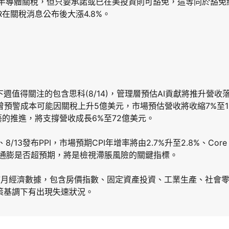
%半導體關稅，但只要承諾或已在美投資則可豁免，這等同於豁
在關稅消息公布後大漲4.8%。
值得關注的包含思科(8/14)，管理層預估AI貢獻將推升營收落在
，公司曾預警成本可能因關稅上升5億美元，市場預估營收將收縮7%至
工藝的推進，將支撐營收成長6%至72億美元。
、8/13發布PPI，市場預期CPI年增率將由2.7%升至2.8%、Core
；通膨是否超預期，將是檢視滯脹風險的關鍵指標。
列7月經濟數據，包含房價指數、固定資產投資、工業生產、社會
策基調下有出現失速狀況。