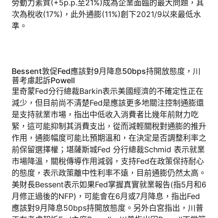
勞動力素質(+5p.p.至21%)成為企業面臨的最大問題，其
次為稅收(17%)，此外通膨(11%)創下2021/9以來最低水
準。
Bessent敦促Fed應該對9月降息50bps持開放態度，川
普考慮起訴Powell
里奇蒙Fed分行總裁Barkin表示美國經濟的不確定性正在
減少，但目前尚不清楚Fed是應該更多地關注控制通膨還
是支持就業市場，指出中低收入消費者比幾年前財力吃
緊，這可能抑制其消費支出，從而減輕關稅對通膨的推升
作用，通膨幅度可能比預期溫和，在決定是否調整利率之
前保留選擇權；堪薩斯城Fed 分行總裁Schmid 表示就業
市場降溫，關稅傳導作用減弱，支持Fed在政策保持耐心
的態度，表示政策離中性利率不遠，目前通膨仍然太高。
美財長Bessent表示如果Fed掌握真實就業報告(指5月和6
月修正過後的NFP)，可能會在6月或7月降息，指出Fed
應該對9月降息50bps持開放態度。另外白宮指出，川普