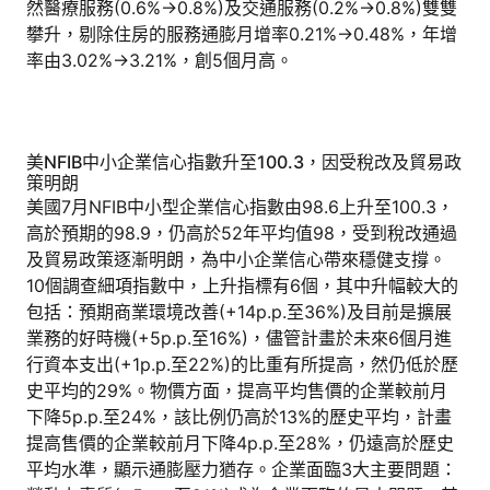
然醫療服務(0.6%→0.8%)及交通服務(0.2%→0.8%)雙雙
攀升，剔除住房的服務通膨月增率0.21%→0.48%，年增
率由3.02%→3.21%，創5個月高。
美NFIB中小企業信心指數升至100.3，因受稅改及貿易政
策明朗
美國7月NFIB中小型企業信心指數由98.6上升至100.3，
高於預期的98.9，仍高於52年平均值98，受到稅改通過
及貿易政策逐漸明朗，為中小企業信心帶來穩健支撐。
10個調查細項指數中，上升指標有6個，其中升幅較大的
包括：預期商業環境改善(+14p.p.至36%)及目前是擴展
業務的好時機(+5p.p.至16%)，儘管計畫於未來6個月進
行資本支出(+1p.p.至22%)的比重有所提高，然仍低於歷
史平均的29%。物價方面，提高平均售價的企業較前月
下降5p.p.至24%，該比例仍高於13%的歷史平均，計畫
提高售價的企業較前月下降4p.p.至28%，仍遠高於歷史
平均水準，顯示通膨壓力猶存。企業面臨3大主要問題：