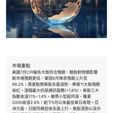
市場重點
美國7月CPI報告大致符合預期，關稅對物價影響
較市場預期更低，鞏固9月降息預期上升至
96.2%，再度點燃美股全面漲勢，標普11大板塊期
收紅，漲幅最大的是通訊服務(+1.8%)，美股三大
指數收漲1.1%~1.4%，連帶小型股同漲，羅素
2000收漲2.9%，創下5月以來最佳單日表現。亞
洲方面，日股同樣迎來全面上行，美股漲勢以及外