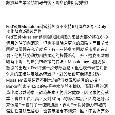
數據與失業金請領報告後，降息預期出現收斂。
Fed官員Musalem稱當前經濟不支持9月降息2碼，Daly
淡化降息2碼必要性
Fed官員Musalem預期關稅對通膨的影響大部分將在6~9
個月的時間內消退，但也不排除有更久的風險，而目前美
國經濟圍繞在充分就業，有一些跡象表明就業市場正在走
弱，他對於勞動力風險預期的擔憂略有上升，通膨風險則
略有下降。對於貨幣政策的看法，Musalem表示隨更多
數據的出現，Fed將進一步修改觀點，但也表示現在判斷
9 月的正確決定還為時過早，對於是否可能降息2碼，
Musalem表示這得不到當前經濟狀況和前景的支持。
Barkin則表示4.2%的失業率水準並不糟糕，看到7月的消
費出現改善跡象，認為基本面仍非常健康，因民眾仍有就
業、實質工資走高，反對50bps的降息幅度，因為這聽起
來像是Fed看到了一種緊迫感，表明Fed對勞動力市場的
強勁程度缺乏信心，也表示還看不到這一點，不認為有必