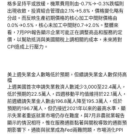
格多呈持平或放緩，機票費用則由-0.7%→-0.3%跌幅則
出現收斂，投資組合管理由2.1%→5.8%，價格變化略有
分歧。而反映生產初期價格的核心加工中間財價格由
0.0%→0.5%，核心未加工中間財0.7→2.0%。整體來
看，7月PPI報告顯示企業可能正在調整商品和服務的定
價，以幫助抵消與美國關稅上調相關的成本，未來將對
CPI造成上行壓力。
美上週失業金人數略低於預期，但續請失業金人數保持高
檔
上週美國首次申請失業救濟人數減少3,000至22.4萬人，
低於預期的22.5萬人，四週移動平均值維持於22.1萬人，
前週續請失業金人數由196.8萬人降至195.3萬人，低於
預期的196.7萬人，但仍接近2021年以來的最高水準，顯
示失業者重返就業市場仍存在難度，與7月非農就業報告
顯示的情況相符，惟在服務通膨黏著與關稅導致的通膨預
期影響下，通膨與就業成為Fed兩難問題，市場消化PPI