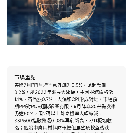
市場重點
美國7月PPI月增率意外飆升0.9%，遠超預期
0.2%，創2022年來最大漲幅，主因服務價格漲
1.1%、商品漲0.7%，與溫和CPI形成對比，市場預
期PPI對PCE通膨影響有限，9月降息25基點機率
仍逾90%，但2碼以上降息機率大幅縮減，
S&P500指數微漲0.03%再創新高，7/11板塊收
漲；個股中應用材料財報優但展望疲軟盤後跌