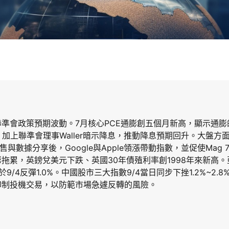
準會政策預期波動。7月核心PCE通膨創五個月新高，顯示通膨的
加上聯準會理事Waller暗示降息，推動降息預期回升。大盤方面
售與數據分享後，Google與Apple領漲帶動指數，並促使Mag
拖累，英鎊兌美元下跌、英國30年債殖利率創1998年來新高。亞
於9/4反彈1.0%。中國股市三大指數9/4當日同步下挫1.2%~2
抑制投機交易，以防範市場急遽反轉的風險。