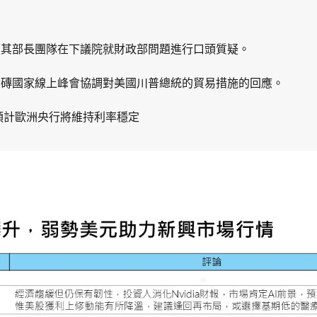
領其部長團隊在下議院就財政部問題進行口頭質疑。
導金磚國家線上峰會協調對美國川普總統的貿易措施的回應。
，預計歐洲央行將維持利率穩定