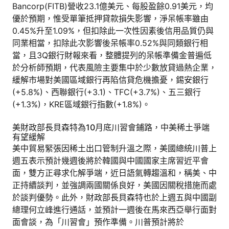
Bancorp(FITB)營收23.1億美元、每股盈餘0.91美元，均
優於預期，惟受單筆抵押貸款損失影響，淨呆帳率雖由
0.45%升至1.09%，但扣除此一次性因素後信用品質仍與
同業相當，扣除此次影響後呆帳率0.52%與同類銀行相
當，且3Q銀行財報來看，整體提列的呆帳準備金普遍低
於分析師預期，代表風險主要集中於少數放貸過熱企業，
緩解市場對美國區域銀行再陷信貸危機擔憂，錫安銀行
(+5.8%)、西聯銀行(+3.1)、TFC(+3.7%)、五三銀行
(+1.3%)，KRE區域銀行指數(+1.8%)。
美財政部長貝森特為10月底川習會鋪路，中美稀土爭端
有望緩解
美中貿易緊張因稀土出口管制升溫之際，美國總統川普上
週五表示預計幾週後將於韓國與中國國家主席習近平會
面，雙方正尋求化解爭端，近日語氣轉趨溫和，稱美、中
正持續談判，並強調兩國關係良好，美國因關稅措施而處
於談判優勢。此外，財政部長貝森特也於上週五與中國副
總理何立峰進行通話，並預計一週後在馬來西亞舉行面對
面會談，為「川習會」預作準備。川普預計將於