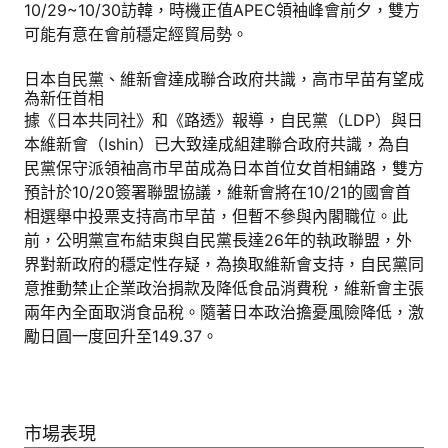
10/29~10/30訪韓，時機正值APEC領袖峰會前夕，雙方
可能有意在會前穩定經貿局勢。
日本自民黨、維新會達成聯合政府共識，高市早苗有望成
為新任首相
據《日本共同社》和《路透》報導，自民黨（LDP）與日
本維新會（Ishin）已大致達成組建聯合政府共識，為自
民黨保守派領袖高市早苗成為日本首位女首相鋪路，雙方
預計於10/20簽署聯盟協議，維新會將在10/21的國會首
相選舉中投票支持高市早苗，但暫不參與內閣職位。此
前，公明黨宣布結束與自民黨長達26年的執政聯盟，外
界對新政府的穩定性存疑，為換取維新會支持，自民黨同
意推動禁止企業政治捐款及降低食品消費稅，維新會主張
兩年內全面取消食品稅。隨著日本政治擔憂風險降低，激
勵日圓一度回升至149.37。
市場表現