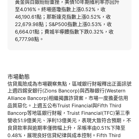
黃金與白銀紛紛重挫，美債10年期殖利率亦回升
至4.016%。終場道瓊指數上漲0.52%，收
46,190.61點；那斯達克指數上漲0.52%，收
22,679.98點；S&P500指數上漲0.53%，收
6,664.01點；費城半導體指數下跌0.32%，收
6,777.98點。
市場動態
信貸風險成為市場觀察焦點，區域銀行財報釋出正面訊號
上週四錫安銀行(Zions Bancorp)與西聯銀行(Western
Alliance Bancorp)相繼揭露詐貸案，市場一度擔憂信用
品質惡化。上週五公布Truist Financial與Fifth Third
Bancorp等地區銀行財報，Truist Financial(TFC)第三季
營收51.9億美元、淨利13億美元，表現大致符合預期，不
良貸款率與逾期率僅微幅上升，呆帳率由0.51%下降至
0.48%，展現良好信貸紀律與成本控制。Fifth Third