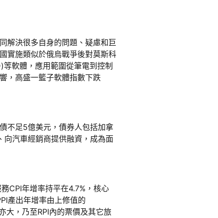
共同解決很多自身的問題、疑慮和巨
國實施類似於俄烏戰爭後對莫斯科
AD)等軟體，應用範圍從筆電到控制
響，高盛一籃子軟體指數下跌
產與負債不足5億美元，債券人包括加拿
款人服務、向汽車經銷商提供融資，成為面
服務CPI年增率持平在4.7%，核心
%；PPI產出年增率由上修值的
幅亦大，乃至RPI內的票價及其它旅