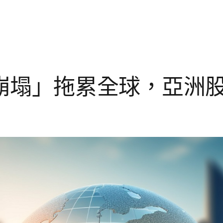
崩塌」拖累全球，亞洲