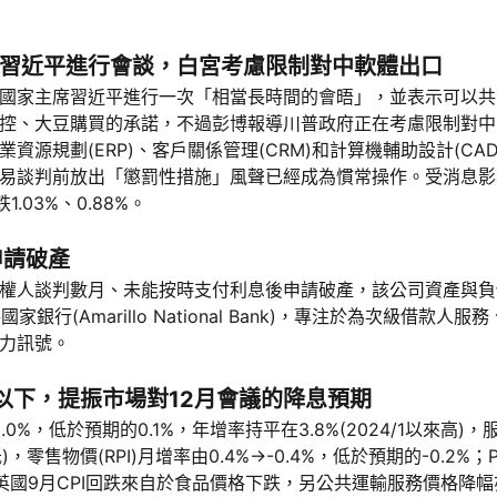
習近平進行會談，白宮考慮限制對中軟體出口
與中國國家主席習近平進行一次「相當長時間的會晤」，並表示可以
控、大豆購買的承諾，不過彭博報導川普政府正在考慮限制對中
資源規劃(ERP)、客戶關係管理(CRM)和計算機輔助設計(C
易談判前放出「懲罰性措施」風聲已經成為慣常操作。受消息影
下跌1.03%、0.88%。
申請破產
Partners與債權人談判數月、未能按時支付利息後申請破產，該公司資
家銀行(Amarillo National Bank)，專注於為次級借
力訊號。
以下，提振市場對12月會議的降息預期
.0%，低於預期的0.1%，年增率持平在3.8%(2024/1以來高)，
月低)，零售物價(RPI)月增率由0.4%→-0.4%，低於預期的-0.2
6%。英國9月CPI回跌來自於食品價格下跌，另公共運輸服務價格降