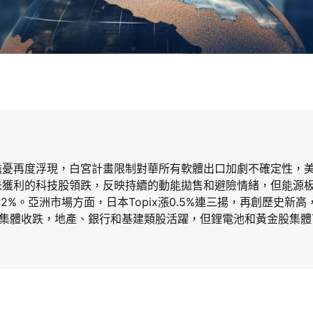
擔憂再度浮現，白宮計畫限制對華所有軟體出口加劇不確定性，
獲利的科技股領跌，反映持續的動能拋售和避險情緒，但能源板
2%。亞洲市場方面，日本Topix漲0.5%連三揚，再創歷史新
指集體收跌，地產、銀行和基建類股活躍，但鋰電池和黃金股集體