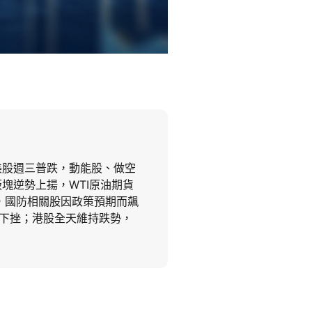
美股週三普跌，動能股、做空
塊逆勢上揚，WTI原油期貨
高，國防相關股因政策預期而飆
下挫；港股全天維持跌勢，