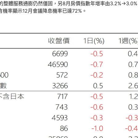
E關注的整體服務通膨仍然僵固，另8月房價指數年增率由3.2%→3
含機率顯示12月會議降息機率已達72%。