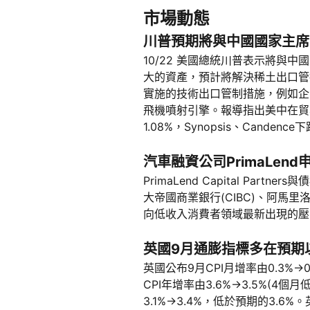
市場動態
川普預期將與中國國家主席
10/22 美國總統川普表示將
大的資產，預計將解決稀土出口管
實施的技術出口管制措施，例如企業
飛機噴射引擎。報導指出美中在貿
1.08%，Synopsis、Candence
汽車融資公司PrimaLend
PrimaLend Capital 
大帝國商業銀行(CIBC)、阿馬里洛國
向低收入消費者領域最新出現的壓
英國9月通膨指標多在預期
英國公布9月CPI月增率由0.3%→0
CPI年增率由3.6%→3.5%(4個
3.1%→3.4%，低於預期的3.