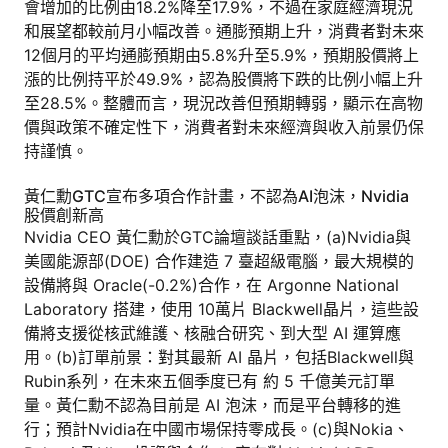
會增加的比例由18.2%降至17.9%，不過在家庭經濟現況
和展望都較前月小幅改善。通膨預期上升，消費者對未來
12個月的平均通膨預期由5.8%升至5.9%，預期股價將上
漲的比例持平於49.9%，認為股價將下跌的比例小幅上升
至28.5%。整體而言，現況改善但預期轉弱，顯示在高物
價與政策不確定性下，消費者對未來經濟與收入前景仍保
持謹慎。
黃仁勳GTC宣布多項合作計畫，不認為AI泡沫，Nvidia
股價創新高
Nvidia CEO 黃仁勳於GTC論壇談話重點，(a)Nvidia與
美國能源部(DOE) 合作建造 7 臺超級電腦，最大規模的
設備將與 Oracle(-0.2%)合作，在 Argonne National
Laboratory 搭建，使用 10萬片 Blackwell晶片，這些設
備將支援從核武維護、核融合研究、到大型 AI 運算應
用。(b)訂單前景：對其最新 AI 晶片，包括Blackwell與
Rubin系列，在未來五個季度已有 約 5 千億美元訂單
量。黃仁勳不認為目前是 AI 泡沫，而是平台轉移的進
行；預計Nvidia在中國市場保持零成長。(c)與Nokia、