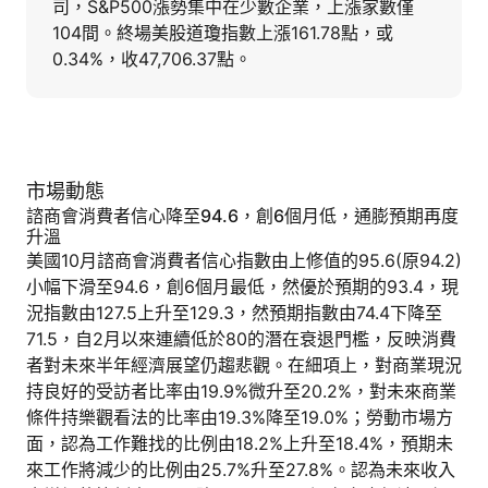
司，S&P500漲勢集中在少數企業，上漲家數僅
104間。終場美股道瓊指數上漲161.78點，或
0.34%，收47,706.37點。
市場動態
諮商會消費者信心降至94.6，創6個月低，通膨預期再度
升溫
美國10月諮商會消費者信心指數由上修值的95.6(原94.2)
小幅下滑至94.6，創6個月最低，然優於預期的93.4，現
況指數由127.5上升至129.3，然預期指數由74.4下降至
71.5，自2月以來連續低於80的潛在衰退門檻，反映消費
者對未來半年經濟展望仍趨悲觀。在細項上，對商業現況
持良好的受訪者比率由19.9%微升至20.2%，對未來商業
條件持樂觀看法的比率由19.3%降至19.0%；勞動市場方
面，認為工作難找的比例由18.2%上升至18.4%，預期未
來工作將減少的比例由25.7%升至27.8%。認為未來收入