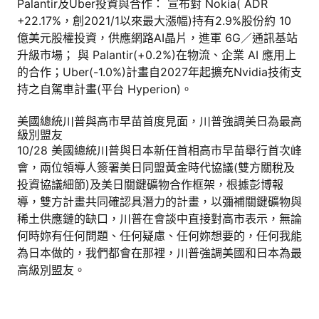
Palantir及Uber投資與合作： 宣布對 Nokia( ADR
+22.17%，創2021/1以來最大漲幅)持有2.9%股份約 10
億美元股權投資，供應網路AI晶片，進軍 6G／通訊基站
升級市場； 與 Palantir(+0.2%)在物流、企業 AI 應用上
的合作；Uber(-1.0%)計畫自2027年起擴充Nvidia技術支
持之自駕車計畫(平台 Hyperion)。
美國總統川普與高市早苗首度見面，川普強調美日為最高
級別盟友
10/28 美國總統川普與日本新任首相高市早苗舉行首次峰
會，兩位領導人簽署美日同盟黃金時代協議(雙方關稅及
投資協議細節)及美日關鍵礦物合作框架，根據彭博報
導，雙方計畫共同確認具潛力的計畫，以彌補關鍵礦物與
稀土供應鏈的缺口，川普在會談中直接對高市表示，無論
何時妳有任何問題、任何疑慮、任何妳想要的，任何我能
為日本做的，我們都會在那裡，川普強調美國和日本為最
高級別盟友。