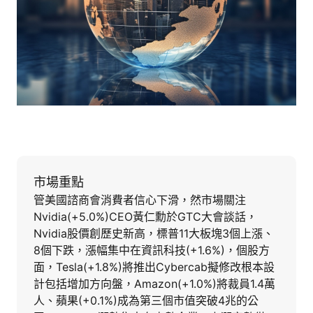
市場重點
管美國諮商會消費者信心下滑，然市場關注
Nvidia(+5.0%)CEO黃仁勳於GTC大會談話，
Nvidia股價創歷史新高，標普11大板塊3個上漲、
8個下跌，漲幅集中在資訊科技(+1.6%)，個股方
面，Tesla(+1.8%)將推出Cybercab擬修改根本設
計包括增加方向盤，Amazon(+1.0%)將裁員1.4萬
人、蘋果(+0.1%)成為第三個市值突破4兆的公