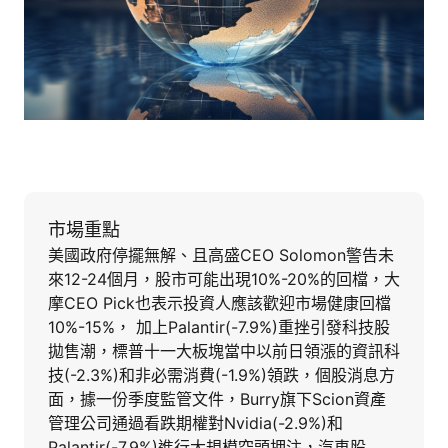
市場重點
美國政府停擺無解、且高盛CEO Solomon警告未
來12-24個月，股市可能出現10%-20%的回檔，大
摩CEO Pick也表示投資人應該歡迎市場健康回檔
10%-15%， 加上Palantir(-7.9%)重挫引發科技股
拋售潮，標普十一大板塊當中以前日領漲的資訊科
技(-2.3%)和非必需消費(-1.9%)領跌，個股消息方
面，據一份季度監管文件，Burry旗下Scion資產
管理公司通過看跌期權對Nvidia(-2.9%)和
Palantir(-7.9%)進行大規模空頭押注，汽車股