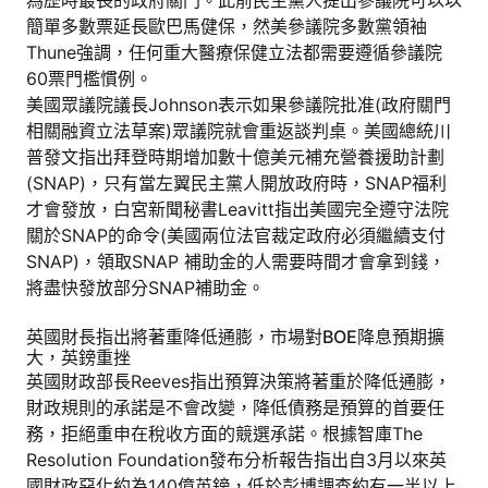
簡單多數票延長歐巴馬健保，然美參議院多數黨領袖
Thune強調，任何重大醫療保健立法都需要遵循參議院
60票門檻慣例。
美國眾議院議長Johnson表示如果參議院批准(政府關門
相關融資立法草案)眾議院就會重返談判桌。美國總統川
普發文指出拜登時期增加數十億美元補充營養援助計劃
(SNAP)，只有當左翼民主黨人開放政府時，SNAP福利
才會發放，白宮新聞秘書Leavitt指出美國完全遵守法院
關於SNAP的命令(美國兩位法官裁定政府必須繼續支付
SNAP)，領取SNAP 補助金的人需要時間才會拿到錢，
將盡快發放部分SNAP補助金。
英國財長指出將著重降低通膨，市場對BOE降息預期擴
大，英鎊重挫
英國財政部長Reeves指出預算決策將著重於降低通膨，
財政規則的承諾是不會改變，降低債務是預算的首要任
務，拒絕重申在稅收方面的競選承諾。根據智庫The
Resolution Foundation發布分析報告指出自3月以來英
國財政惡化約為140億英鎊，低於彭博調查約有一半以上