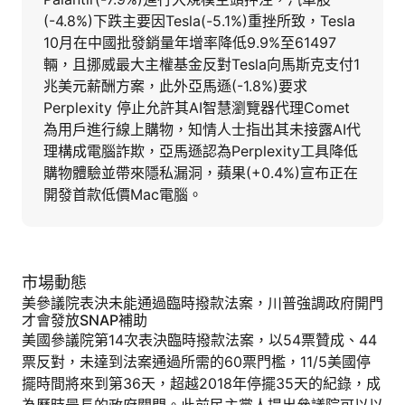
(-4.8%)下跌主要因Tesla(-5.1%)重挫所致，Tesla
10月在中國批發銷量年增率降低9.9%至61497
輛，且挪威最大主權基金反對Tesla向馬斯克支付1
兆美元薪酬方案，此外亞馬遜(-1.8%)要求
Perplexity 停止允許其AI智慧瀏覽器代理Comet
為用戶進行線上購物，知情人士指出其未接露AI代
理構成電腦詐欺，亞馬遜認為Perplexity工具降低
購物體驗並帶來隱私漏洞，蘋果(+0.4%)宣布正在
開發首款低價Mac電腦。
市場動態
美參議院表決未能通過臨時撥款法案，川普強調政府開門
才會發放SNAP補助
美國參議院第14次表決臨時撥款法案，以54票贊成、44
票反對，未達到法案通過所需的60票門檻，11/5美國停
擺時間將來到第36天，超越2018年停擺35天的紀錄，成
為歷時最長的政府關門。此前民主黨人提出參議院可以以