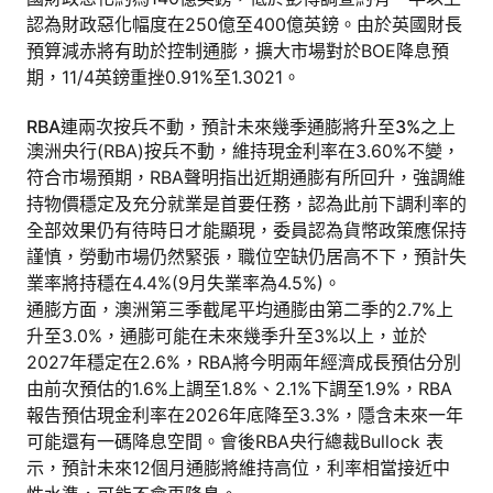
認為財政惡化幅度在250億至400億英鎊。由於英國財長
預算減赤將有助於控制通膨，擴大市場對於BOE降息預
期，11/4英鎊重挫0.91%至1.3021。
RBA連兩次按兵不動，預計未來幾季通膨將升至3%之上
澳洲央行(RBA)按兵不動，維持現金利率在3.60%不變，
符合市場預期，RBA聲明指出近期通膨有所回升，強調維
持物價穩定及充分就業是首要任務，認為此前下調利率的
全部效果仍有待時日才能顯現，委員認為貨幣政策應保持
謹慎，勞動市場仍然緊張，職位空缺仍居高不下，預計失
業率將持穩在4.4%(9月失業率為4.5%)。
通膨方面，澳洲第三季截尾平均通膨由第二季的2.7%上
升至3.0%，通膨可能在未來幾季升至3%以上，並於
2027年穩定在2.6%，RBA將今明兩年經濟成長預估分別
由前次預估的1.6%上調至1.8%、2.1%下調至1.9%，RBA
報告預估現金利率在2026年底降至3.3%，隱含未來一年
可能還有一碼降息空間。會後RBA央行總裁Bullock 表
示，預計未來12個月通膨將維持高位，利率相當接近中