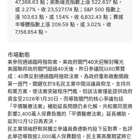
47,368.63 點；那斯達克指數上漲 522.637 點，
或 2.27%，收 23,527.174 點；S&P 500 指數上
漲 103.63 點，或 1.54%，收 6,832.43 點；費城
半導體指數上漲 209.59 點，或 3.02%，收
7,156.954 點。
市場動態
美參院通過臨時撥款案，美政府關門40天迎解封曙光
美國聯邦政府關門超過40天後，昨日參議院以60票贊
成：40票反對通過臨時撥款法案，為政府重新啟動開啟
第一道門，關鍵在於8名民主黨中間派議員倒戈，支持共
和黨方案，使法案突破程序門檻，但該法案僅能提供政府
資金至2026年1月30日，而導致關門的核心爭議包括
「平價醫療法案」補助延長問題仍未化解，共和黨同意將
影響2,400萬人保費負擔的「平價醫療法案」延長補助，
延到12月12日再表決。
民主黨領袖舒默與獨立參議員桑德斯均投下反對票，批評
此舉恐導致逾2,000萬人保費翻倍，民主黨高層期望將它