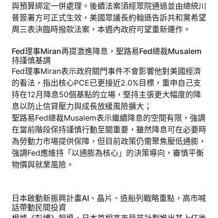
與預算綁定一併處理。後續法案須經眾院通過並由總統川
普簽署方可正式生效，美國眾議長約翰遜告訴共和黨希望
周三表決臨時撥款法案，本週內政府可望重新運作。
Fed理事Miran再提激進降息，聖路易Fed總裁Musalem
持謹慎基調
Fed理事Miran表示政府關門事件不會影響他對美國經濟
的看法，指出核心PCE已更接近2.0%目標，重申自己支
持在12月降息50個基點的立場，堅持主張更大幅度的降
息以防止信貸壓力與成長放緩風險擴大；
聖路易Fed總裁Musalem表示繼續降息的空間有限，強調
在當前階段保持謹慎行動至關重要，雖然降息可在必要時
為勞動力市場提供保障，但目前政策仍需聚焦壓低通膨，
強調Fed應維持「以通膨為核心」的決策導向，審慎平衡
物價與就業風險。
日本啟動新振興計畫AI、晶片、造船列戰略重點，高市喊
話帶動民間投資
根據《彭博》報導，日本首相高市早苗計劃推出其上任後