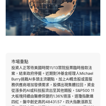
市場重點
投資人正等待美國時間11/13眾院投票臨時撥款法
案，結束政府停擺。近期對沖基金經理人Michael
Burry挑戰AI多頭主流觀點，加上AI概念股或雲服
務供應商增加發債需求，股價出現集體拉回，資金
從漲多的AI或科技股流出至其他類股，S&P500 11
大板塊持續由醫療保健的1.36%領漲，道瓊指數連
四紅，盤中創史高的48431.57，四大指數漲跌互