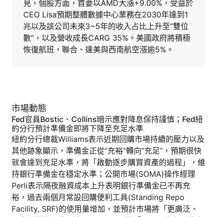
見，個股方面，首要以AMD大漲+9.00%，受益於
CEO Lisa預期整體數據中心業務在2030年達到1
兆以及該公司未來3~5年的收入占比上升至”雙位
數”，以及營收成長CARG 35%。美國政府將積極
恢復航班，聯合、達美與西南航空漲逾5%。
市場動態
Fed官員Bostic、Collins暗示應對降息保持謹慎；Fed紐
約分行預計準備金即將下降至充足水準
紐約分行總裁Williams表示近期回購市場持續的壓力以及
其他跡象顯示，準備金正從”充裕”轉向”充足”，預期很快
就會達到充足水準，將「啟動逐步購買資產的過程」，維
持銀行準備金在穩定水準；公開市場(SOMA)操作經理
Perli表示隔夜融資成本上升表明銀行準備金已不再充
裕，過去兩個月常設回購便利工具(Standing Repo
Facility, SRF)的使用量增加，並預計市場將「更廣泛、