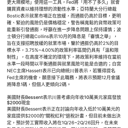
更大規模地」使用這一工具，Fed將「用不了多久」就會
購買資產以維持理想的流動性水準；亞特蘭大分行總裁
Bostic表示就業市場正在放緩，而通膨仍高於目標，更明
確、緊迫的風險仍是價格穩定，警告稱寬鬆的貨幣政策可
能重新引發通膨，呼籲在進一步降息問題上保持謹慎；波
士頓分行總裁Collins表示10月的降息是「審慎之舉」，
旨在支撐招聘放緩的就業市場，鑒於通膨仍高於2%的目
標水平，3.75%~4.00%的政策利率區間仍具有「溫和限
制性」，在高度不確定的環境下，將政策利率維持在當前
水準一段時間以平衡通膨與就業風險可能是合適的；白宮
NEC主席Hassett表示已向總統川普表示，若獲得提名
Fed主席的機會，願意接下此職務，將表示預期12月會議
將降息1碼，但個人更傾向2碼。
美國財長Bessent表示川普考慮向年收10萬美元家庭發放
$2000現金
美國財長Bessent表示正在討論向年收入低於10萬美元的
家庭提供$2000的"關稅紅利"退稅計畫，但目前未做出決
定，預計勞工實際收入將在1Q/26~2Q/26回升，在未來