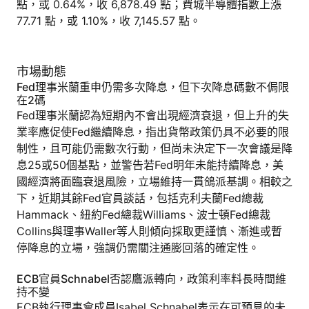
點，或 0.64%，收 6,878.49 點；費城半導體指數上漲
77.71 點，或 1.10%，收 7,145.57 點。
市場動態
Fed理事米蘭重申仍需多次降息，但下次降息碼數不侷限
在2碼
Fed理事米蘭認為短期內不會出現經濟衰退，但上升的失
業率應促使Fed繼續降息，指出貨幣政策仍具不必要的限
制性，且可能仍需數次行動，但尚未決定下一次會議是降
息25或50個基點，並警告若Fed明年未能持續降息，美
國經濟將面臨衰退風險，立場維持一貫鴿派基調。相較之
下，近期其餘Fed官員談話，包括克利夫蘭Fed總裁
Hammack、紐約Fed總裁Williams、波士頓Fed總裁
Collins與理事Waller等人則傾向採取更謹慎、漸進或暫
停降息的立場，強調仍需關注通膨回落的確定性。
ECB官員Schnabel否認鷹派轉向，政策利率料長時間維
持不變
ECB執行理事會成員Isabel Schnabel表示在可預見的未