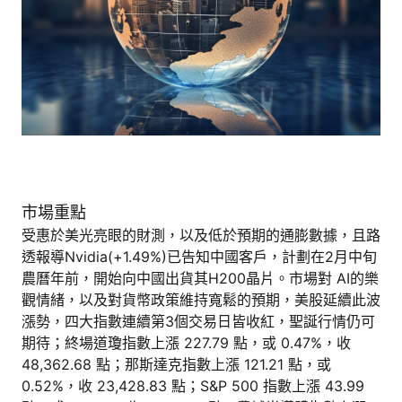
市場重點
受惠於美光亮眼的財測，以及低於預期的通膨數據，且路
透報導Nvidia(+1.49%)已告知中國客戶，計劃在2月中旬
農曆年前，開始向中國出貨其H200晶片。市場對 AI的樂
觀情緒，以及對貨幣政策維持寬鬆的預期，美股延續此波
漲勢，四大指數連續第3個交易日皆收紅，聖誕行情仍可
期待；終場道瓊指數上漲 227.79 點，或 0.47%，收
48,362.68 點；那斯達克指數上漲 121.21 點，或
0.52%，收 23,428.83 點；S&P 500 指數上漲 43.99