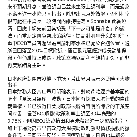
來不預期升息，並強調自己並未主張上調利率，而是認為
不應再進一步降息。指出，除非出現意外衝擊，否則利率
很可能在相當長一段時間內維持穩定。Schnabel此番澄
清，回應市場先前因其接受「下一步可能是升息」的說
法，而重新定價貨幣政策路徑、提高對明年升息的押注，
重申ECB官員普遍認為目前利率水準已處於合適位置，通
膨已回落至2.0%目標附近，儘管歐元區經濟成長動能偏
弱，但仍維持正成長，政策立場以高利率維持更久，而非
再度緊縮為主軸。
日本政府對匯市投機下重話，片山皋月表示必要時可大膽
出手
日本財務大臣片山皋月明確表示，對於背離經濟基本面的
匯率「單邊且無序」波動，日本擁有採取大膽行動的自由
裁量權，並已獲得日美財政部長聯合聲明所隱含的干預空
間背書。儘管BOJ剛將政策利率上調至30年高點的
0.75%，但因BOJ總裁植田和男未釋出進一步緊縮指引，
加上市場對高市早苗政府大規模財政刺激與債務擴張的擔
憂升溫，日圓不升反貶、日債遭到拋售，日債10年期公