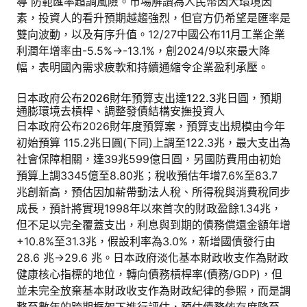
導 防範匯率超調風險。市場解讀為人民幣因大環境因
素，投資人的看升預期越趨強烈，但官方仍希望是匯率是
雙向波動，以及有序升值。12/27中國公布11月工業企業
利潤年增率由-5.5%→-13.1%，創2024/9以來最大降
幅，表明國內需求疲軟和持續通縮令企業盈利承壓。
日本政府公布2026財年預算支出達122.3兆日圓，預期
通膨環境去槓桿、調整發債結構安撫投資人
日本政府公布2026財年度預算案，預算支出規模由今年
初始預算 115.2兆日圓(下同)上調至122.3兆，最大支出為
社會保障相關，達39兆599億日圓，另國防費用由初始
預算上調3345億至8.80兆；稅收預估年增7.6%至83.7
兆創新高，預估因加薪帶動法人稅、所得稅與消費稅同步
成長，預計將實現1998年以來首次的財政盈餘1.34兆，
但不足以完全覆蓋支出，利息與到期的債務償還金額年增
+10.8%至31.3兆，假設利率為3.0%，新增國債發行由
28.6 兆→29.6 兆。日本政府淡化基本財政收支作為財政
健康核心指標的地位，轉向債務槓桿率(債務/GDP)，但
並未完全放棄基本財政收支作為財政紀律的參照，而是調
整至數年的跨期框架下進行評估，預估債務依存度降至