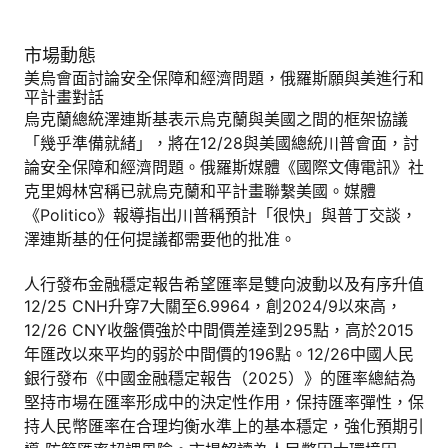
市場動態
美烏會面討論安全保障和經濟問題，俄羅斯願與美進行和
平計畫對話
烏克蘭總統澤連斯基表示烏克蘭與美國之間的框架協議
「幾乎準備就緒」，將在12/28與美國總統川普會面，討
論安全保障和經濟問題。俄羅斯媒體《國際文傳電訊》社
克里姆林宮稱已就烏克蘭和平計畫聯繫美國。媒體
《Politico》報導指出川普稱預計「很快」與普丁交談，
澤連斯基的任何提議都需要他的批准。
人行發布金融穩定報告希望匯率是雙向波動以及有序升值
12/25 CNH升穿7大關至6.9964，創2024/9以來高，
12/26 CNY收盤價強於中間價差達到295點，高於2015
年匯改以來平均的弱於中間價的196點。12/26中國人民
銀行發布《中國金融穩定報告（2025）》的匯率總結為
堅持市場在匯率形成中的決定性作用，保持匯率彈性，保
持人民幣匯率在合理均衡水準上的基本穩定，強化預期引