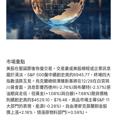
市場重點
美股在聖誕節後恢復交易，交易量或美股總經或企業訊息
趨於清淡，S&P 500盤中續創史高的6945.77，終場四大
指數漲跌互見。烏克蘭總統澤連斯基將在12/28在白宮與
川普會面，消息影響西德州(-2.76%)與布蘭特(-2.57%)原
油期貨走低，但黃金(+1.08%)與白銀(+7.68%)期貨價格
則續創史高的$4529.10、$76.48，商品市場主導S&P 11
大部門的表現，能源(-0.28%)，自由港麥克莫蘭銅金股
價上漲+2.16%，領漲原物料部門(+0.59%)。