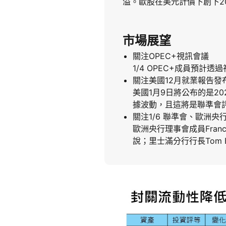
溢。歐股在美元計價下創下2
市場展望
關注OPEC+視訊會議
1/4 OPEC+成員預
關注美國12月就業報告發
美國1月9日將公布的是2
據波動，且這將是聯準會
關注1/6 聯準會、歐洲央
歐洲央行理事會成員Francoi
說；里士滿分行行長Tom