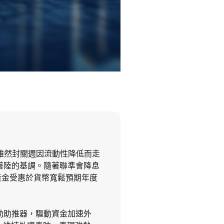
。雖然封關週因流動性降低而走
著陸的基調。隨著聯準會降息
黃金受惠於貨幣寬鬆預期年度
勁助推器，驅動資金加速外