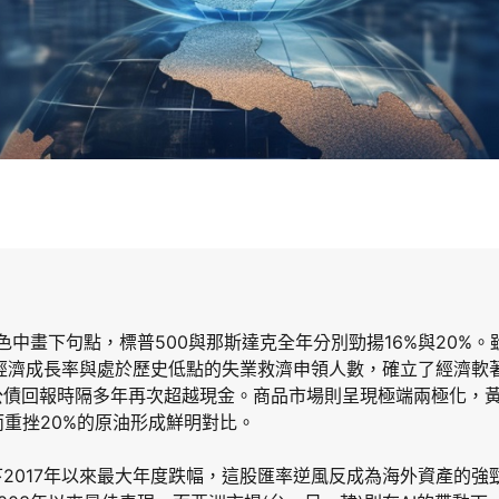
底色中畫下句點，標普500與那斯達克全年分別勁揚16%與20%
質經濟成長率與處於歷史低點的失業救濟申領人數，確立了經濟軟
公債回報時隔多年再次超越現金。商品市場則呈現極端兩極化，
而重挫20%的原油形成鮮明對比。
2017年以來最大年度跌幅，這股匯率逆風反成為海外資產的強