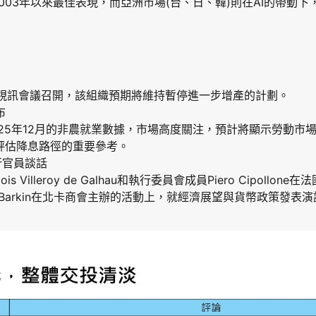
003年以來最佳表現，而亞洲市場(台、日、韓)則在AI的帶動
計透過視訊會議召開，該組織預期將維持暫停進一步增產的計劃。
布
025年12月的非農就業數據，市場高度關注，預計將顯示勞動市
評估降息路徑的重要參考。
行官員談話
s Villeroy de Galhau和執行委員會成員Piero Cipoll
 Barkin在北卡商會主辦的活動上，就經濟展望與貨幣政策發表演