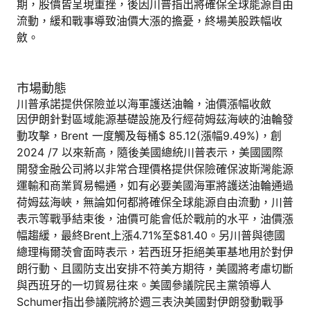
期，股價皆呈現重挫，後因川普指出將確保全球能源自由
流動，緩和戰事導致油價大漲的擔憂，終場美股跌幅收
斂。
市場動態
川普承諾提供保險並以海軍護送油輪，油價漲幅收斂
因伊朗針對區域能源基礎設施及行經荷姆茲海峽的油輪發
動攻擊，Brent 一度觸及每桶$ 85.12(漲幅9.49%)，創
2024 /7 以來新高，隨後美國總統川普表示，美國國際
開發金融公司將以非常合理價格提供保險確保波斯灣能源
運輸和商業貿易暢通，如有必要美國海軍將護送油輪通過
荷姆茲海峽，無論如何都將確保全球能源自由流動，川普
表示等戰爭結束後，油價可能會低於戰前的水平，油價漲
幅趨緩，最終Brent上漲4.71%至$81.40。另川普與德國
總理梅爾茨會面時表示，若西班牙拒絕美軍基地用於對伊
朗行動、且國防支出安排不符美方期待，美國將考慮切斷
與西班牙的一切貿易往來。美國參議院民主黨領導人
Schumer指出參議院將於週三表決美國對伊朗發動戰爭