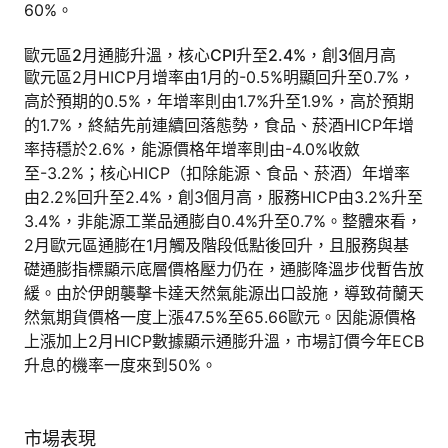
60%。
歐元區2月通膨升溫，核心CPI升至2.4%，創3個月高
歐元區2月HICP月增率由1月的-0.5%明顯回升至0.7%，
高於預期的0.5%，年增率則由1.7%升至1.9%，高於預期
的1.7%，終結先前連續回落態勢，食品、菸酒HICP年增
率持穩於2.6%，能源價格年增率則由-4.0%收斂
至-3.2%；核心HICP（扣除能源、食品、菸酒）年增率
由2.2%回升至2.4%，創3個月高，服務HICP由3.2%升至
3.4%，非能源工業品通膨自0.4%升至0.7%。整體來看，
2月歐元區通膨在1月觸及階段低點後回升，且服務與基
礎通膨指標顯示底層價格壓力仍在，通膨降溫步伐暫告放
緩。由於伊朗襲擊卡達天然氣能源出口設施，導致荷蘭天
然氣期貨價格一度上漲47.5%至65.66歐元。因能源價格
上漲加上2月HICP數據顯示通膨升溫，市場訂價今年ECB
升息的機率一度來到50%。
市場表現