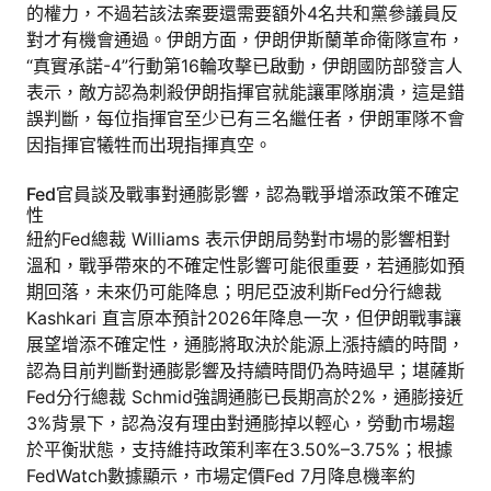
的權力，不過若該法案要還需要額外4名共和黨參議員反
對才有機會通過。伊朗方面，伊朗伊斯蘭革命衛隊宣布，
“真實承諾-4”行動第16輪攻擊已啟動，伊朗國防部發言人
表示，敵方認為刺殺伊朗指揮官就能讓軍隊崩潰，這是錯
誤判斷，每位指揮官至少已有三名繼任者，伊朗軍隊不會
因指揮官犧牲而出現指揮真空。
Fed官員談及戰事對通膨影響，認為戰爭增添政策不確定
性
紐約Fed總裁 Williams 表示伊朗局勢對市場的影響相對
溫和，戰爭帶來的不確定性影響可能很重要，若通膨如預
期回落，未來仍可能降息；明尼亞波利斯Fed分行總裁
Kashkari 直言原本預計2026年降息一次，但伊朗戰事讓
展望增添不確定性，通膨將取決於能源上漲持續的時間，
認為目前判斷對通膨影響及持續時間仍為時過早；堪薩斯
Fed分行總裁 Schmid強調通膨已長期高於2%，通膨接近
3%背景下，認為沒有理由對通膨掉以輕心，勞動市場趨
於平衡狀態，支持維持政策利率在3.50%–3.75%；根據
FedWatch數據顯示，市場定價Fed 7月降息機率約