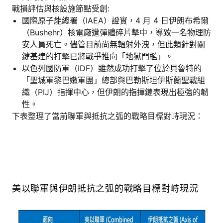
戰損評估與核設施節點受創:
國際原子能總署（IAEA）證實，4 月 4 日伊朗布希爾
（Bushehr）核電廠遭彈體碎片擊中，導致一名物理防
安人員死亡。儘管目前尚無輻射外洩，但此類針對關
鍵基建的打擊已將戰爭推向「地獄門檻」。
以色列國防軍（IDF）雖然成功打擊了位於貝魯特的
「聖城軍黎巴嫩軍團」總部與巴勒斯坦伊斯蘭聖戰組
織（PIJ）指揮中心，但伊朗的指揮鏈表現出極強的韌
性。
下表整理了當前聯軍與抵抗之弧的戰略目標對峙現況：
美以聯軍與伊朗抵抗之弧的戰略目標對峙現況