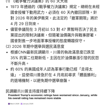
(1) 《戰爭權力決議案》的 60 天大限
1973 年通過的《戰爭權力決議案》規定，總統在未經
國會授權下動用武力，必須在 60 天內撤回部隊。針
對 2026 年的美伊衝突，此法定的「撤軍期限」將於
4 月 29 日到來。
儘管參議院在 3 月初以 53 對 47 票暫時否決了民主
黨提出的限制決議案，但隨著油價飆升與戰事膠著，
國會對進一步地面軍事授權的態度轉趨保守。
(2) 2026 年期中選舉與選民滿意度
根據CNN最新民調顯示，川普的執政滿意度已跌至
35% 的第二任期新低，主因在於油價暴漲引發的民怨
不斷升高。
約 60% 的美國成年人認為軍事行動已經「走得太
遠」，這使得川普急於在 4 月底前尋求「體面勝利」
的退場機制，以避免期中選舉崩盤。
民調顯示川普支持度持續下降