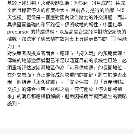
基於上述研判，永豐投顧認為：短期內（4月底前）達成
全面且穩定停火的難度極大。 目前各方進行的所謂「45
天協議」更像是一個應對國內政治壓力的外交溝通，而非
具備堅實基礎的和平路徑。伊朗政權的韌性、中國化學
precursor 的持續供應、以及高超音速飛彈對防空系統的
挑戰，都決定了德黑蘭在談判桌上具備更長期的「等候能
力」。
對決策者與投資者而言，應建立「持久戰」的預期管理。
傳統的地緣溢價模型已不足以涵蓋目前的系統性風險，必
須重新評估波斯灣地區作為「可靠供應源」的長期地位。
在外交層面，真正能促成海峽重開的關鍵，將在於能否出
現一個結合「永久終戰」、「安全保證」與「資產/制裁
交換」的綜合框架。在那之前，任何關於「停火即將到
來」的消息都應謹慎解讀，避免因過度樂觀而產生的戰略
誤判。