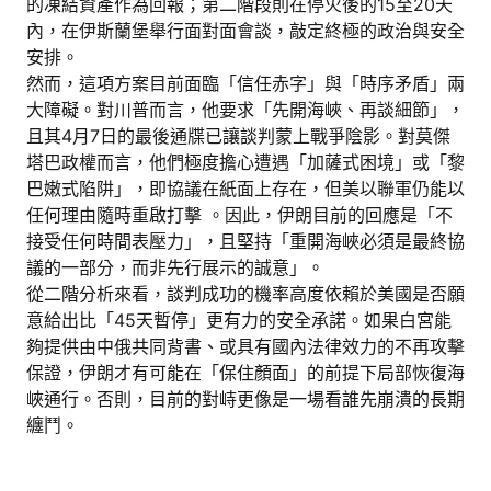
的凍結資產作為回報；第二階段則在停火後的15至20天
內，在伊斯蘭堡舉行面對面會談，敲定終極的政治與安全
安排。
然而，這項方案目前面臨「信任赤字」與「時序矛盾」兩
大障礙。對川普而言，他要求「先開海峽、再談細節」，
且其4月7日的最後通牒已讓談判蒙上戰爭陰影。對莫傑
塔巴政權而言，他們極度擔心遭遇「加薩式困境」或「黎
巴嫩式陷阱」，即協議在紙面上存在，但美以聯軍仍能以
任何理由隨時重啟打擊 。因此，伊朗目前的回應是「不
接受任何時間表壓力」，且堅持「重開海峽必須是最終協
議的一部分，而非先行展示的誠意」。
從二階分析來看，談判成功的機率高度依賴於美國是否願
意給出比「45天暫停」更有力的安全承諾。如果白宮能
夠提供由中俄共同背書、或具有國內法律效力的不再攻擊
保證，伊朗才有可能在「保住顏面」的前提下局部恢復海
峽通行。否則，目前的對峙更像是一場看誰先崩潰的長期
纏鬥。