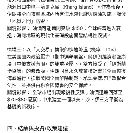
能源出口中樞—哈爾克島（Kharg Island）。作為報復，
伊朗將全面攻擊區域內所有海水淡化廠與煉油設施，觸發
「地獄之門」防禦。
關鍵影響： 油價可能瞬間突破 $150；全球經濟進入衰
退；海灣地區的現代化基礎設施面臨結構性毀滅。
情境三：以「大交易」換取的快速降溫 (機率：10%)
在美國國內政治壓力（期中選舉崩盤）與伊朗經濟瀕臨崩
潰（中俄支援有限）的雙重擠壓下，雙方接受了「伊斯蘭
堡協議」的修改版。伊朗同意永久放棄核計畫並全面恢復
海峽通行，換取美國全面解除制裁、承認莫傑塔巴政權合
法性，並提供由聯合國背書的安全保證。
關鍵影響： 全球市場出現報復性反彈；油價迅速回落至
$70-$80 區間；中東建立一個以美、沙、伊三方平衡為
基礎的新秩序。
四、結論與投資/政策建議