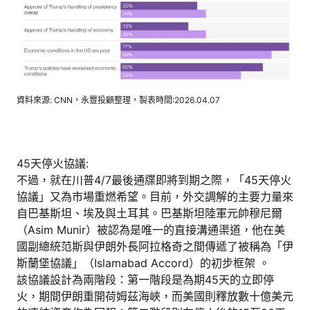
資料來源: CNN，永豐投顧整理，製表時間:2026.04.07
45天停火協議:
不過，就在川普4/7最後通牒即將到期之際，「45天停火
協議」又為市場重燃希望。目前，外交調解的主要力量來
自巴基斯坦、埃及與土耳其。巴基斯坦陸軍元帥穆尼爾
（Asim Munir）被認為是唯一的直接溝通渠道，他在美
國副總統范斯與伊朗外長阿拉格奇之間傳遞了被稱為「伊
斯蘭堡協議」（Islamabad Accord）的初步框架 。
該協議設計為兩階段：第一階段是為期45天的立即停
火，期間伊朗重開荷姆茲海峽，而美國則釋放數十億美元