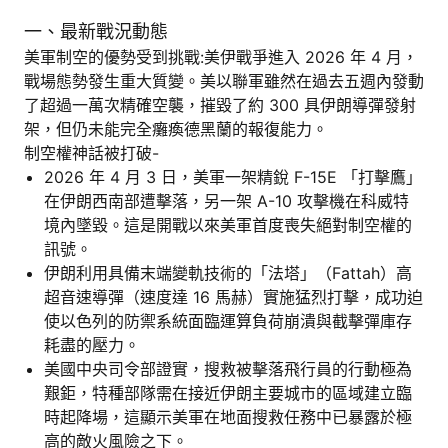
一、最新戰況動態
美軍制空的優勢受到挑戰:美伊戰爭進入 2026 年 4 月，
戰場態勢發生重大質變。美以聯軍雖然在過去五週內發動
了超過一萬次精確空襲，摧毀了約 300 具伊朗導彈發射
架，但仍未能完全癱瘓德黑蘭的報復能力。
制空權神話被打破-
2026 年 4 月 3 日，美軍一架精銳 F-15E 「打擊鷹」
在伊朗西南部遭擊落，另一架 A-10 攻擊機在科威特
境內墜毀。這是開戰以來美軍首度喪失絕對制空權的
訊號。
伊朗利用具備末端變軌技術的「法塔」（Fattah）高
超音速導彈（速度達 16 馬赫）實施猛烈打擊，成功迫
使以色列的防禦系統面臨運算負荷崩潰與截擊彈庫存
耗盡的壓力。
美國中央司令部證實，搜救被擊落飛行員的行動極為
艱鉅，特種部隊需在接近伊朗主要城市的區域建立臨
時起降場，這顯示美軍在地面搜救任務中已暴露於極
高的敵火風險之下。