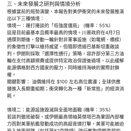
三、未來發展之研判與情境分析
根據當前的局勢演變，本報告對美伊衝突的未來發展推演
出以下三種情境：
情境一：邊打邊談的「低強度僵局」 (機率：55%)
這是目前最基本且概率最高的情境。川普政府在4月7日
通牒到期後，發動一輪針對非軍事設施（如電網、橋樑）
的象徵性打擊以維持威望，但隨即透過巴基斯坦重啟談
判。伊朗則採取「選擇性通行」策略，容許部分第三方油
輪在支付高額規費或提供特定政治保證後過境，以此緩解
能源價格對西方國家的壓力，同時維持海峽的實際封鎖
權。
關鍵影響： 油價維持在 $100 左右高位震盪；全球供應
鏈進入長期重組期；衝突轉化為一種「新常態」的經濟消
耗。
情境二：能源設施毀滅與全面地面戰 (機率：35%)
若談判徹底破裂，或伊朗最高領袖莫傑塔巴為鞏固內部權
力而對美軍航艦發動成功的高超音速打擊，美軍可能被迫
投入地面部隊（包括第82空降師）強行奪取伊朗南部的