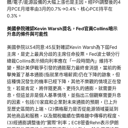
體/電子/能源設備的大幅上漲也是主因。經PPI調整後的4
月PCE月增率由3月的0.7%→0.4%、核心PCE持平在
0.3%。
美國參院確認Kevin Warsh提名，Fed官員Collins暗示
升息的條件與可能性
美國參院以54同意:45反對確認Kevin Warsh為下屆Fed
主席，是史上最具分歧的主席任命投票。Fed波士頓分行
總裁Collins表示傾向利率應在「一段時間內」維持不
變，預計美伊戰爭引發的通膨壓力最終會消退，當前的衝
擊掩蓋了基本通膨(指就業市場薪資)仍在下降的跡象，但
這種情況發生的機率已經下降，其他不樂觀的情境正在發
生，若是肯定，將伴隨更高、更持久的通膨，就需要升
息，但這並非是個人基準情境，並指出三個觀察需要升息
的因素，包括(1)家庭和企業對未來通膨的預期，已上升
至歷史區間的上端、(2)價格壓力是否從能源領域蔓延到
其他商品和服務，以及關稅繼續在價格鏈中傳導的程度、
(3)經通膨調整後的“實際”利率；ECB管委Rehn表示伊朗