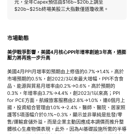
元，全年Capex預估由$16b~$20b上調至
$20b~$25b終場美股三大指數僅道瓊收黑。
市場動態
美伊戰爭影響，美國4月核心PPI年增率創逾3年高，通膨
壓力將再進一步升高
美國4月PPI月增率如預期由上修值的0.7%→1.4%，高於
市場預期的0.5%，創2022/3以來最大增幅，PPI不含食
品、能源與貿易月增率由0.2%→0.6%，高於預期的
0.3%，年增率由3.7%→4.4%，創2023/1以來高；PPI
for PCE方面，航線旅客服務由2.8%→1.0%，連6個月上
揚，投資組合管理由1.0%→-2.4%，醫師、醫院、居家照
護等5項漲幅介於0.1%~0.3%，顯示並非單純是批發/零
售/運輸倉儲外溢，而是企業主動因應成本調價而推升整
體核心生產物價表現，此外，因為AI基礎設施所需的半導