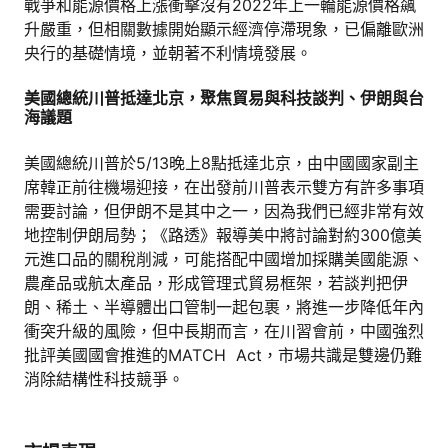
戰爭和能源價格上漲衝擊沒有2022年上一輪能源價格飆
升嚴重，但相關數據開始顯示經濟停滯現象，已偏離歐洲
央行的基礎情境，並朝著不利情境發展。
美國總統川普抵達北京，聚焦貿易與科技談判、伊朗與台
海議題
美國總統川普於5/13晚上8點抵達北京，由中國國家副主
席韓正前往機場迎接，在出發前川普表示雙方有許多事項
需要討論，但伊朗不是其中之一，因為我們已經非常有效
地控制伊朗局勢；《路透》報導美中將討論對約300億美
元進口品的關稅削減，可能搭配中國增加採購美國能源、
農產品或航太產品，形成管理式貿易框架，若談判把伊
朗、稀土、半導體出口管制一起包裹，將進一步降低年內
衝突升級的風險，但中長期而言，在川習會前，中國強烈
批評美國國會推進的MATCH Act，市場共識是雙邊仍難
消除結構性科技競爭。