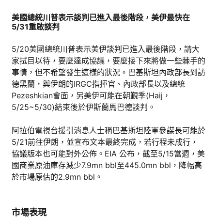
美國總統川普表示談判已進入最後階段，美伊最快在
5/31重啟談判
5/20美國總統川普表示美伊談判已進入最後階段，請大
家拭目以待，要麼達成協議，要麼接下來將做一些棘手的
事情，但不希望發生這樣的狀況。巴基斯坦內政部長到訪
德黑蘭，與伊朗的IRGC指揮官、內政部長以及總統
Pezeshkian會面，另美伊可能在朝覲季(Haij，
5/25~5/30)結束後於伊斯蘭馬巴德談判。
阿拉伯電視台援引消息人士稱巴基斯坦陸軍參謀長可能於
5/21前往伊朗，並宣布文本最終完成，若行程未成行，
協議版本也可能對外公佈。EIA 公布，截至5/15當週，美
國商業原油庫存減少7.9mn bbl至445.0mn bbl，降幅高
於市場原估的2.9mn bbl。
市場表現