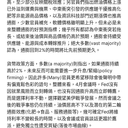
高，至少部分反映關稅效應；另官員們指出燃油價格上漲
已外溢到運費與機票、中東衝突引發的供應鏈干擾推高化
肥等非能源商品價格，以及資訊科技部門近期漲價也推高
通膨，少數官員補充，軟體價格雖明顯上升，但未必是未
來整體通膨的好預測指標；幾乎所有都認為中東衝突若拖
長、或結束後油價與商品價格仍高於預期，通膨會持續受
供應鏈、能源與成本轉嫁推升；絕大多數(vast majority)
認為，通膨回到2%的時間將比先前預期更久。
貨幣政策方面，多數(a majority)則指出，如果通膨持續
高於2%，未來反而可能需要進一步升息/緊縮(policy
firming)，因此許多(Many)官員更希望移除會後聲明中帶
有偏寬鬆色彩的語句。整體來看，4月會議時，Fed沒有
因就業風險而立刻轉鴿，也沒有因通膨升高而立即轉鷹，
而是選擇利率不動，選擇觀望美伊戰爭發展，然而會議之
後的戰爭事態仍在持續，油價居高不下以及潛在的第二輪
通膨效應(化肥→食品、服務通膨等)，幾可確定Fed將維
持利率不變較長的時間，以及會議或官員談話更趨於鷹
派，避免獨立性遭受質疑(落後市場曲線)。