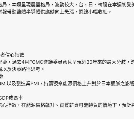
格局，本週呈現震盪格局，波動較大，台、日、韓股在本週初受
財報帶動整體半導體供應鏈向上急漲，週線小幅收紅。
費者信心指數
議紀要，過去4月FOMC會議委員意見呈現近30年來的最大分歧
場以及決策路徑思考。
數
業NMI以及製造業PMI，持續觀察能源價格上升對於日本通膨之影響
GDP成長率
信心指數，在能源價格飆升、實質薪資可能轉負的情境下，預計