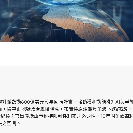
大幅躍升並啟動800億美元股票回購計畫，強勁獲利動能推升AI與
面，隨中東地緣政治風險降溫，布蘭特原油期貨單週下跌約2%，
議紀錄與官員談話重申維持限制性利率之必要性，10年期美債殖
張之空間。