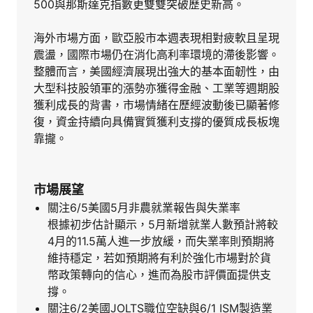
500與那斯達克指數更雙雙突破歷史新高。
海外市場方面，歐亞股市本週表現相對疲軟且呈現
震盪，國際市場仍在消化高利率環境的滯後影響。
整體而言，美國經濟展現出強大的基本面韌性，由
大型科技股領軍的漲勢亦獲得金融、工業等週期股
獲利成長的背書，市場情緒在歷經波動後已顯著修
復，資金持續向具備實質獲利支撐的優質成長板塊
靠攏。
市場展望
關注6/5美國5月非農就業報告與失業率
根據初步估計顯示，5月新增就業人數預計將較
4月的11.5萬人進一步放緩，而失業率則預期將
維持穩定，若如預期將有利於強化市場對於貨
幣政策轉向的信心，進而為股市評價面提供支
撐。
關注6/2美國JOLTS職位空缺與6/1 ISM製造業