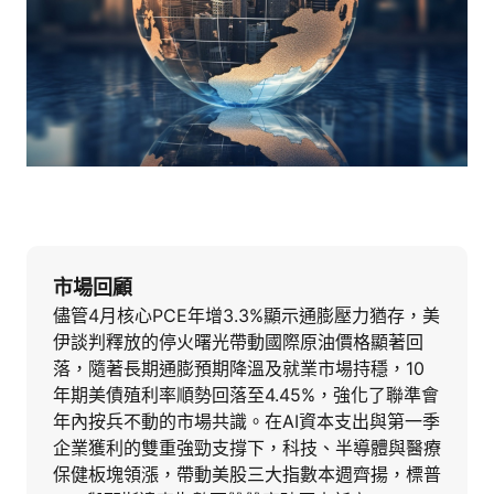
市場回顧
儘管4月核心PCE年增3.3%顯示通膨壓力猶存，美
伊談判釋放的停火曙光帶動國際原油價格顯著回
落，隨著長期通膨預期降溫及就業市場持穩，10
年期美債殖利率順勢回落至4.45%，強化了聯準會
年內按兵不動的市場共識。在AI資本支出與第一季
企業獲利的雙重強勁支撐下，科技、半導體與醫療
保健板塊領漲，帶動美股三大指數本週齊揚，標普