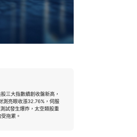
美股三大指數續創收盤新高，
測亮眼收漲32.76%，伺服
nn火箭測試發生爆炸，太空類股重
7%)均受拖累。