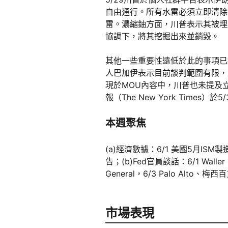
自由通行。所有水雷必須立即清除
雷。濃縮鈾方面，川普表示其被埋
協調下，將其挖掘出來並銷毀。
其他一些重要性遠低於此的事項已
人巴加伊表示目前談判範圍有限，並
現於MOU內容中，川普也未提及
報（The New York Tim
本週聚焦
(a)經濟數據：6/1 美國5月ISM
告；(b)Fed官員談話：6/1 Waller，6
General，6/3 Palo Alto、梅西
市場表現