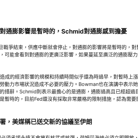
爭對通膨影響是暫時的，Schmid對通膨感到擔憂
為，一旦戰爭結束，供應中斷就會停止，對通膨的影響將是暫時的，
，可能會看到對通膨的更廣泛影響，如果蔓延至廣泛的通膨壓力
衝突造成的經濟影響的規模和持續時間似乎還為時過早，對暫時上
動力市場狀況造成不必要的壓力。Bowman也在演講中表示她支持
的措辭。Schmid則表示最擔心的是通膨，通膨過高且已經超
是暫時的，目前Fed還沒有採取非常嚴格的限制措施，認為需要
署，美媒稱已送交新的協議至伊朗
伊朗必須承諾永遠不會擁有核武或核彈，荷姆茲海峽必須立即開放