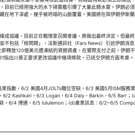
，目前已經用強大的水下掃雷艦引爆了大量此類水雷。伊朗必須
藏在地下深處，幾乎被坍塌的山脈覆蓋，美國將在與伊朗伊斯蘭
達成協議，目前正在戰情室召開會議，將做出最終決定。但最終
不包括「核問題」，法斯通訊社（Fars News）引述伊朗消
立即釋放120億美元遭凍結的資朗資產，在實際支付之前，伊朗
es）於5/31指出川普正要求更改協議中幾項條款，已送交伊朗方面考慮。
製造業指數，6/2 美國4月JOLTs職位空缺，6/3 美國5月ISM服
/2 Kashkari，6/3 Logan，6/4 Daly、Barkin，6/5 Barr；
百貨，6/4 博通，6/5 lululemon；(d)產業訊息：6/2~6/5 Compu