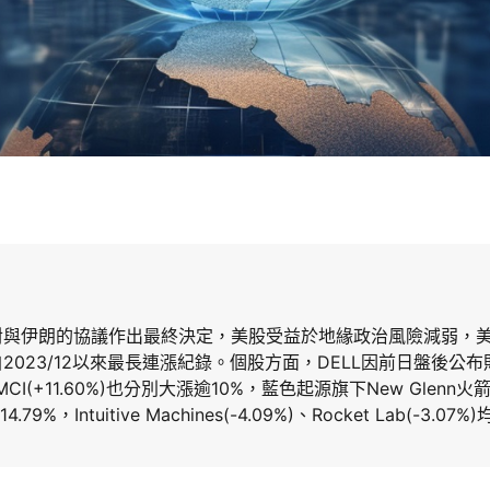
對與伊朗的協議作出最終決定，美股受益於地緣政治風險減弱，
023/12以來最長連漲紀錄。個股方面，DELL因前日盤後公布財
、SMCI(+11.60%)也分別大漲逾10%，藍色起源旗下New Gle
4.79%，Intuitive Machines(-4.09%)、Rocket Lab(-3.0