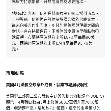
膨壓力持續累積，升息或將成為必要選項。
地緣政治方面，伊朗邁赫爾通訊社週二援引消息人
士報導稱，伊朗仍在評估諒解備忘錄的最終文本，
尚未向美方作出回應，川普則稱美國與伊朗之間的
對話一直在持續進行，矛盾信號令原油早盤跌勢迅
速反轉，布蘭特原油期貨上漲1.07%至每桶96美
元，西德州原油期貨上漲1.74%至每桶93.76美
元。
市場動態
美國4月職位空缺意外成長，就業市場展現韌性
美國勞工部週二公布職位空缺與勞動力流動調查(JOLTS)
顯示，4月職缺數由3月上修值688.7萬個升至761.8萬
個，創近兩年高，增加約73.1萬個，遠高於市場預期的