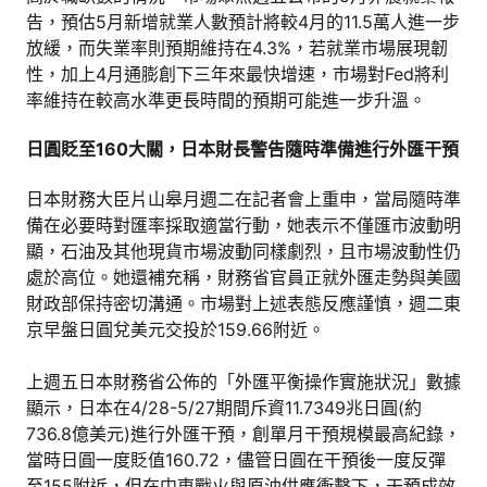
告，預估5月新增就業人數預計將較4月的11.5萬人進一步
放緩，而失業率則預期維持在4.3%，若就業市場展現韌
性，加上4月通膨創下三年來最快增速，市場對Fed將利
率維持在較高水準更長時間的預期可能進一步升溫。
日圓貶至160大關，日本財長警告隨時準備進行外匯干預
日本財務大臣片山皋月週二在記者會上重申，當局隨時準
備在必要時對匯率採取適當行動，她表示不僅匯市波動明
顯，石油及其他現貨市場波動同樣劇烈，且市場波動性仍
處於高位。她還補充稱，財務省官員正就外匯走勢與美國
財政部保持密切溝通。市場對上述表態反應謹慎，週二東
京早盤日圓兌美元交投於159.66附近。
上週五日本財務省公佈的「外匯平衡操作實施狀況」數據
顯示，日本在4/28-5/27期間斥資11.7349兆日圓(約
736.8億美元)進行外匯干預，創單月干預規模最高紀錄，
當時日圓一度貶值160.72，儘管日圓在干預後一度反彈
至155附近，但在中東戰火與原油供應衝擊下，干預成效