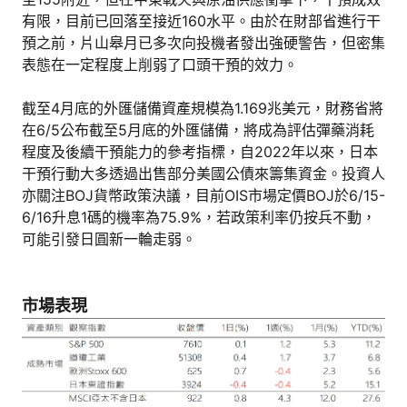
有限，目前已回落至接近160水平。由於在財部省進行干
預之前，片山皋月已多次向投機者發出強硬警告，但密集
表態在一定程度上削弱了口頭干預的效力。
截至4月底的外匯儲備資產規模為1.169兆美元，財務省將
在6/5公布截至5月底的外匯儲備，將成為評估彈藥消耗
程度及後續干預能力的參考指標，自2022年以來，日本
干預行動大多透過出售部分美國公債來籌集資金。投資人
亦關注BOJ貨幣政策決議，目前OIS市場定價BOJ於6/15-
6/16升息1碼的機率為75.9%，若政策利率仍按兵不動，
可能引發日圓新一輪走弱。
市場表現