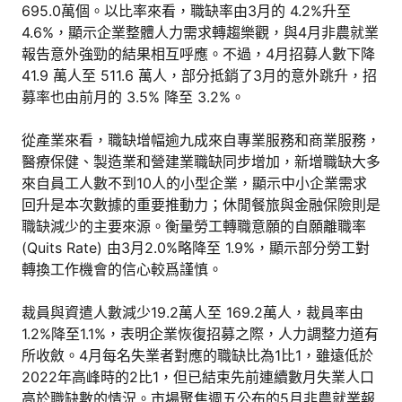
695.0萬個。以比率來看，職缺率由3月的 4.2%升至
4.6%，顯示企業整體人力需求轉趨樂觀，與4月非農就業
報告意外強勁的結果相互呼應。不過，4月招募人數下降
41.9 萬人至 511.6 萬人，部分抵銷了3月的意外跳升，招
募率也由前月的 3.5% 降至 3.2%。
從產業來看，職缺增幅逾九成來自專業服務和商業服務，
醫療保健、製造業和營建業職缺同步增加，新增職缺大多
來自員工人數不到10人的小型企業，顯示中小企業需求
回升是本次數據的重要推動力；休閒餐旅與金融保險則是
職缺減少的主要來源。衡量勞工轉職意願的自願離職率
(Quits Rate) 由3月2.0%略降至 1.9%，顯示部分勞工對
轉換工作機會的信心較爲謹慎。
裁員與資遣人數減少19.2萬人至 169.2萬人，裁員率由
1.2%降至1.1%，表明企業恢復招募之際，人力調整力道有
所收斂。4月每名失業者對應的職缺比為1比1，雖遠低於
2022年高峰時的2比1，但已結束先前連續數月失業人口
高於職缺數的情況。市場聚焦週五公布的5月非農就業報