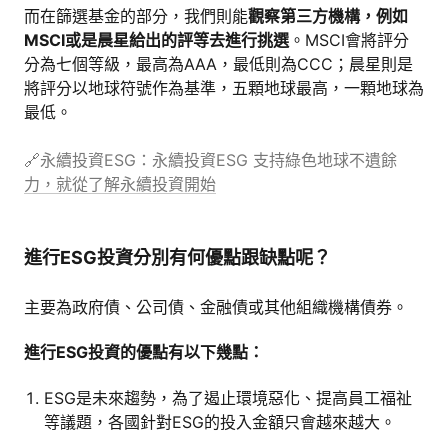
而在篩選基金的部分，我們則能
觀察第三方機構，例如
MSCI或是晨星給出的評等去進行挑選
。MSCI會將評分
分為七個等級，最高為AAA，最低則為CCC；晨星則是
將評分以地球符號作為基準，五顆地球最高，一顆地球為
最低。
🔗永續投資ESG：永續投資ESG 支持綠色地球不遺餘
力，就從了解永續投資開始
進行ESG投資分別有何優點跟缺點呢？
主要為政府債、公司債、金融債或其他組織機構債券。
進行ESG投資的優點有以下幾點：
ESG是未來趨勢，為了遏止環境惡化、提高員工福祉
等議題，各國針對ESG的投入金額只會越來越大。