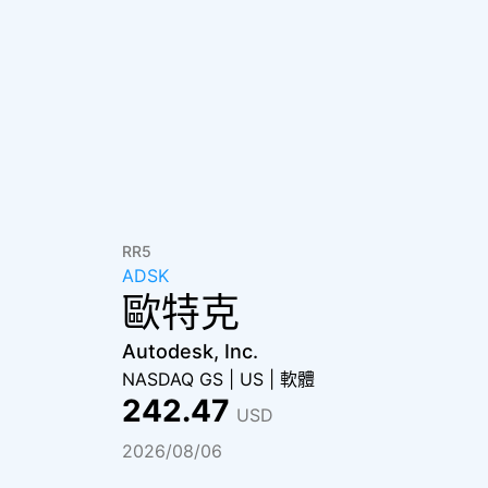
RR5
ADSK
歐特克
Autodesk, Inc.
NASDAQ GS
|
US
|
軟體
242.47
USD
2026/08/06