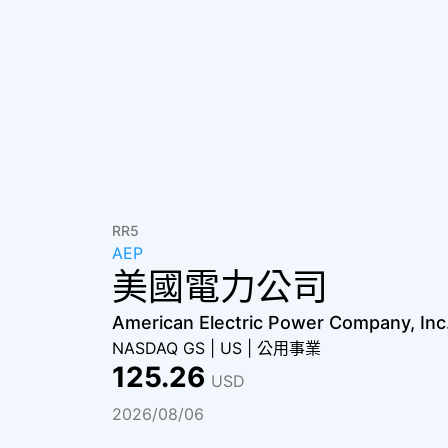
RR5
AEP
美國電力公司
American Electric Power Company, Inc
NASDAQ GS
|
US
|
公用事業
125.26
USD
2026/08/06