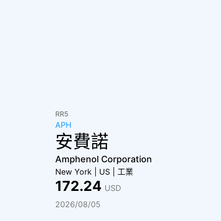
RR5
APH
安費諾
Amphenol Corporation
New York
|
US
|
工業
172.24
USD
2026/08/05