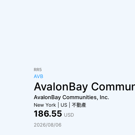
RR5
AVB
AvalonBay Commu
AvalonBay Communities, Inc.
New York
|
US
|
不動產
186.55
USD
2026/08/06