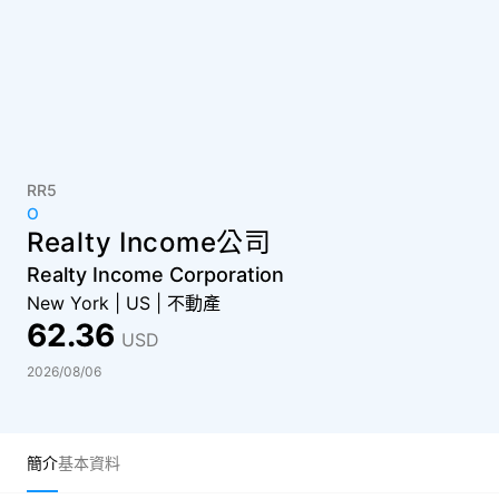
RR5
O
Realty Income公司
Realty Income Corporation
New York
|
US
|
不動產
62.36
USD
2026/08/06
簡介
基本資料