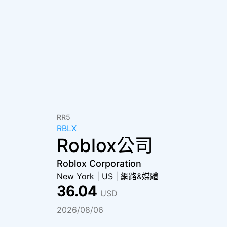
RR5
RBLX
Roblox公司
Roblox Corporation
New York
|
US
|
網路&媒體
36.04
USD
2026/08/06