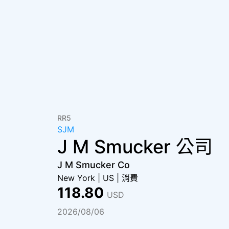
RR5
SJM
J M Smucker 公司
J M Smucker Co
New York
|
US
|
消費
118.80
USD
2026/08/06