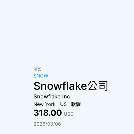
RR5
SNOW
Snowflake公司
Snowflake Inc.
New York
|
US
|
軟體
318.00
USD
2026/08/06