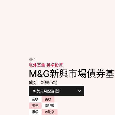
RR4
境外基金
|
英卓投資
M&G新興市場債券
債券
|
新興市場
前收
後收
美元
南非幣
累積
月配息