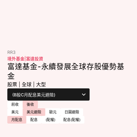
RR3
境外基金
|
富達投資
富達基金-永續發展全球存股優勢基
金
股票
|
全球
|
大型
前收
後收
美元
美元避險
歐元
日圓避險
月配息
配息
(配權)
配息(配權)